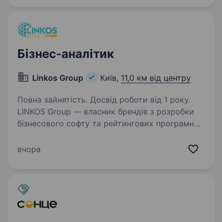
Ми активно розширюємо…
Бізнес-аналітик
Linkos Group
Київ,
11,0 км від центру
Повна зайнятість. Досвід роботи від 1 року.
LINKOS Group — власник брендів з розробки
бізнесового софту та рейтингових програмних
продуктів для бухгалтерів та підприємців
України — запрошує тебе до своєї НЕРЕАЛЬНО
вчора
дружньої, РЕАЛЬНО професійної, ВИЗНАНО
інноваційної,…