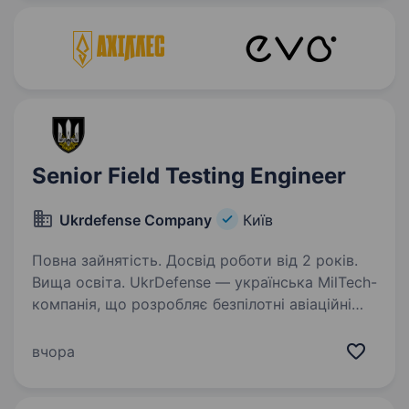
корпоративних систем…
Senior Field Testing Engineer
Ukrdefense Company
Київ
Повна зайнятість. Досвід роботи від 2 років.
Вища освіта. UkrDefense — українська MilTech-
компанія, що розробляє безпілотні авіаційні
комплекси для Сил оборони України. Шукаємо
Senior UAV Field Testing Engineer, який
вчора
відповідатиме за проведення наземних і
льотних випробувань…