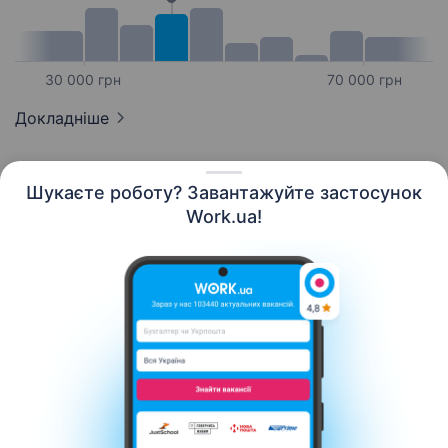
30 000 грн
70 000 грн
Докладніше
Шукаєте роботу? Завантажуйте застосунок
Work.ua!
Українська
Ресурси
Контакти
Про нас
Кар’єра
Новини Work.ua
Допомога
Умови використання