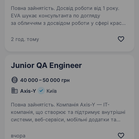
Повна зайнятість. Досвід роботи від 1 року.
EVA шукає консультанта по догляду
за обличчям з досвідом роботи у сфері краси!
Вмієш розповісти по догляду краще за інших?
Чекаємо в команді EVAfamily! Вимоги: Досвід
2 год. тому
роботи на посаді консультанта у сфері краси…
Junior QA Engineer
40 000 – 50 000 грн
Axis-Y
Київ
Повна зайнятість. Компанія Axis-Y — IT-
компанія, що створює та підтримує внутрішні
системи, веб-сервіси, мобільні додатки та
інтеграції для великого холдингу
(виробництво, логістика, роздріб, пасажирські
вчора