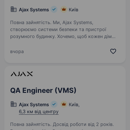
Ajax Systems
Київ
Повна зайнятість. Ми, Ajax Systems,
створюємо системи безпеки та пристрої
розумного будинку. Хочемо, щоб кожен дім
ставим безпечним і надійним, а сигналізації —
технологічними, стильними та простими
вчора
у використанні. Віримо в інтернет…
QA Engineer (VMS)
Ajax Systems
Київ,
6,3 км від центру
Повна зайнятість. Досвід роботи від 2 років.