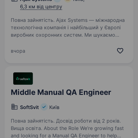
6,3 км від центру
Повна зайнятість. Ajax Systems — міжнародна
технологічна компанія і найбільший у Європі
виробник охоронних систем. Ми шукаємо
нового гравця до Video Devices підрозділу
на позицію Trainee/Junior QA Engineer. Video
вчора
Devices підрозділ…
Middle Manual QA Engineer
SoftSvit
Київ
Повна зайнятість. Досвід роботи від 2 років.
Вища освіта. About the Role We’re growing fast
and looking for a Manual QA Engineer to help