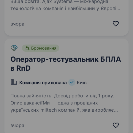
Вища освіта. Ajax Systems — міжнародна
технологічна компанія і найбільший у Європі
виробник охоронних систем. Ми шукаємо
фахівця до QA підрозділу на позицію QA
вчора
Engineer. QA підрозділ забезпечує якість
та стабільність продукту…
Бронювання
Оператор-тестувальник БПЛА
в RnD
Компанія прихована
Київ
Повна зайнятість. Досвід роботи від 1 року.
Опис вакансіїМи — одна з провідних
українських miltech компаній, яка виробляє
важкі надсучасні дрони. Сьогодні наш коптер
отримав найвищі оцінки від військових
вчора
та успішно виконує задачі на фронті.