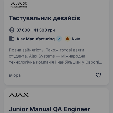
Тестувальник девайсів
37 600 – 41 300 грн
Ajax Manufacturing
Київ
Повна зайнятість. Також готові взяти
студента. Ajax Systems — міжнародна
технологічна компанія і найбільший у Європі
виробник систем безпеки. Продуктам Ajax
довіряють уже понад 4,5 мільйони кінцевих
вчора
користувачів і 330 тисяч PRO-користувачів у
більш ніж 180 країнах…
Junior Manual QA Engineer