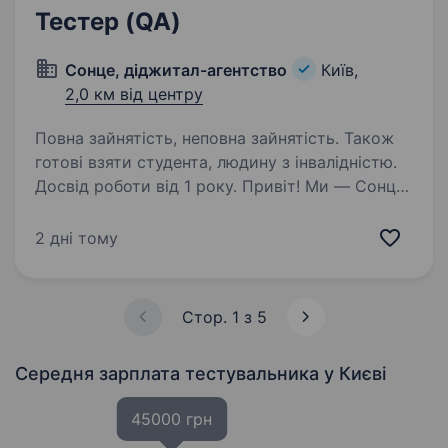
Тестер (QA)
Сонце, діджитал-агентство
Київ,
2,0 км від центру
Повна зайнятість, неповна зайнятість. Також
готові взяти студента, людину з інвалідністю.
Досвід роботи від 1 року. Привіт! Ми — Сонце,
діджитал-агентство з амбіціями та досвідом,
яке створює інноваційні проекти для відомих
2 дні тому
брендів та лідерів ринку. Якщо хочеш
долучитися до команди, що працює з такими
клієнтами, як АТБ, EVA,…
Стор. 1 з 5
Середня зарплата тестувальника
у Києві
45000 грн