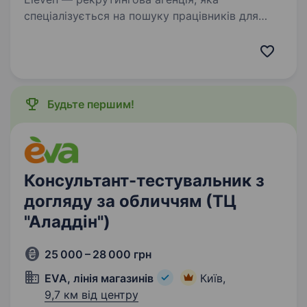
спеціалізується на пошуку працівників для
компаній у галузі військових технологій.
Роботодавець — українська компанія, яка
займається виробництвом компонентів
електроніки від ідеї…
Будьте першим!
Консультант-тестувальник з
догляду за обличчям (ТЦ
"Аладдін")
25 000 – 28 000 грн
EVA, лінія магазинів
Київ,
9,7 км від центру