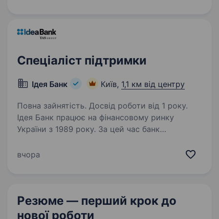
перевезення та ін.). Ми постійно…
Спеціаліст підтримки
Ідея Банк
Київ,
1,1 км від центру
Повна зайнятість. Досвід роботи від 1 року.
Ідея Банк працює на фінансовому ринку
України з 1989 року. За цей час банк
зарекомендував себе як надійний фінансовий
партнер для клієнтів. Наша справжня
вчора
цінність — Команда, що надихає та дбає про
розвиток персоналу,…
Резюме — перший крок
до
нової роботи