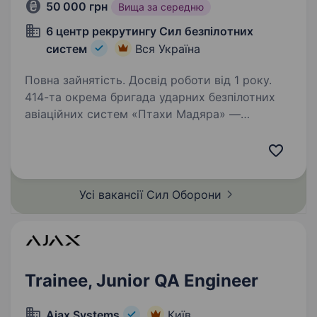
50 000 грн
Вища за середню
6 центр рекрутингу Сил безпілотних
систем
Вся Україна
Повна зайнятість. Досвід роботи від 1 року.
414-та окрема бригада ударних безпілотних
авіаційних систем «Птахи Мадяра» —
це високотехнологічний підрозділ у складі Сил
безпілотних систем Збройних Сил України,
що спеціалізується на застосуванні ударних,
розвідувальних…
Усі вакансії Сил
Оборони
Trainee, Junior QA Engineer
Ajax Systems
Київ,