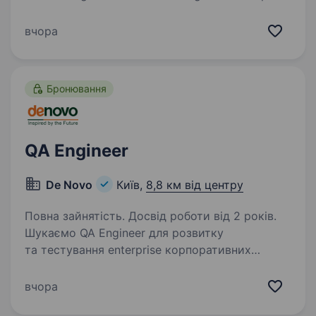
ensure the quality and stability of our frontend
project. You will work closely in a team with
вчора
developers, project/product managers,…
Бронювання
QA Engineer
De Novo
Київ,
8,8 км від центру
Повна зайнятість. Досвід роботи від 2 років.
Шукаємо QA Engineer для розвитку
та тестування enterprise корпоративних
систем та інтеграцій. Ключові задачі
Функціональне, інтеграційне, регресійне, end-
вчора
to-end та smoke/sanity тестування