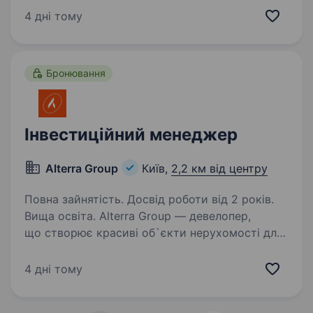
апаратів (БПЛА). Зараз наше головне
4 дні тому
завдання — це найскоріша перемога України,
саме тому ми шукаємо талановитих…
Бронювання
Інвестиційний менеджер
Alterra Group
Київ,
2,2 км від центру
Повна зайнятість. Досвід роботи від 2 років.
Вища освіта. Alterra Group — девелопер,
що створює красиві об`єкти нерухомості для
лідерів нової формації. Компанія автор 9
девелоперських проєктів ввела
4 дні тому
в експлуатацію понад 140 тис. м2 в пайплайні
проєктів на 416 300 м2. …