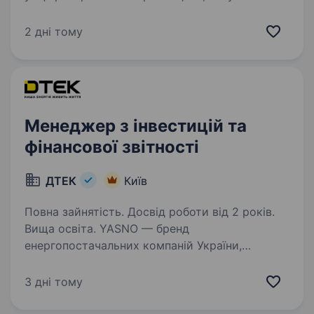
та логістики. Ми активно масштабуємось,
розвиваємо виробничі системи та будуємо
2 дні тому
сильну команду, тому шукаємо Менеджера
з виробничого планування…
Менеджер з інвестицій та
фінансової звітності
ДТЕК
Київ
Повна зайнятість. Досвід роботи від 2 років.
Вища освіта. YASNO — бренд
енергопостачальних компаній України,
що забезпечують електроенергією, газом
та енергоефективними рішеннями 2,5 млн
3 дні тому
сімей і понад 64 тис. бізнесів. Ми бачимо
український енергоринок як активного