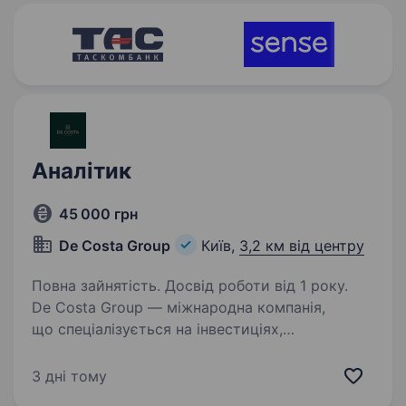
учасника,…
Аналітик
45 000 грн
De Costa Group
Київ,
3,2 км від центру
Повна зайнятість. Досвід роботи від 1 року.
De Costa Group — міжнародна компанія,
що спеціалізується на інвестиціях,
девелопменті та підборі нерухомості.
Ми надаємо нашим клієнтам індивідуальні
3 дні тому
рішення та юридичну підтримку на кожному