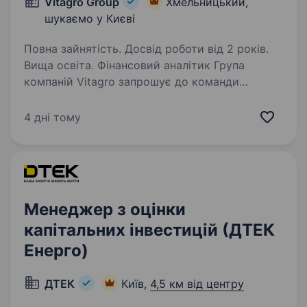
Vitagro Group
Хмельницький,
шукаємо у Києві
Повна зайнятість. Досвід роботи від 2 років.
Вища освіта. Фінансовий аналітик Група
компаній Vitagro запрошує до команди
фінансового аналітика, який буде залучений
до аналізу ефективності бізнесів,
4 дні тому
інвестиційних проєктів та фінансового
планування. Основні завдання: Розробка…
Менеджер з оцінки
капітальних інвестицій (ДТЕК
Енерго)
ДТЕК
Київ,
4,5 км від центру