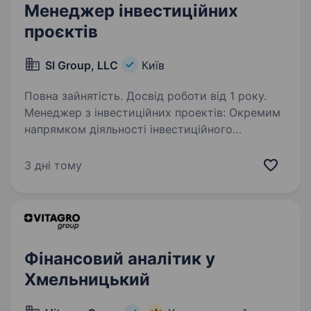
Менеджер інвестиційних
проєктів
SI Group, LLC
Київ
Повна зайнятість. Досвід роботи від 1 року.
Менеджер з інвестиційних проектів: Окремим
напрямком діяльності інвестиційного
департаменту Групи є управління портфелем
альтернативних інвестицій: зарубіжна та
3 дні тому
вітчизняна нерухомість, портфель цінних…
Фінансовий аналітик у
Хмельницький