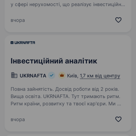
у сфері нерухомості, що реалізує інвестиційні
проєкти в сфері будівництва шукає
Фінансового менеджера, який допоможе
вчора
систематизувати фінансові процеси
та звітність компанії. Робота…
Інвестиційний аналітик
UKRNAFTA
Київ,
1,7 км від центру
Повна зайнятість. Досвід роботи від 2 років.
Вища освіта. UKRNAFTA. Тут тримають ритм.
Ритм країни, розвитку та твоєї кар'єри. Ми —
найбільша нафтовидобувна компанія України.
Сьогодні це 2 000+ свердловин, майже 700
вчора
сучасних автозаправних комплексів
та команда з 20 000+…