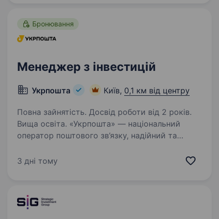
етапі інвестиційного…
Бронювання
Менеджер з інвестицій
Укрпошта
Київ,
0,1 км від центру
Повна зайнятість. Досвід роботи від 2 років.
Вища освіта. «Укрпошта» — національний
оператор поштового зв’язку, надійний та
відповідальний роботодавець. Сьогодні
команда «Укрпошти» — це фахівці, які
3 дні тому
руйнують стереотипи, щоденно працюють над
підвищенням ефективності логістичних…