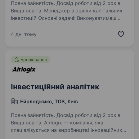
Повна зайнятість. Досвід роботи від 2 років.
Вища освіта. Менеджер з оцінки капітальних
інвестицій Основні задачі: Виконуватимеш
аналіз, оцінку доцільності та фінансову оцінку
інвестиційних проєктів, спрямованих
4 дні тому
на придбання основних фондів,
нематеріальних активів або…
Бронювання
Інвестиційний аналітик
Ейрлоджикс, ТОВ
, Київ
Повна зайнятість. Досвід роботи від 2 років.
Вища освіта. Airlogix — компанія, яка
спеціалізується на виробництві інноваційних
продуктів у сфері безпілотних літальних