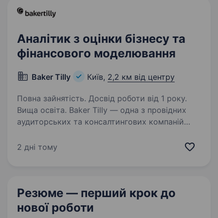
Аналітик з оцінки бізнесу та
фінансового моделювання
Baker Tilly
Київ,
2,2 км від центру
Повна зайнятість. Досвід роботи від 1 року.
Вища освіта. Baker Tilly — одна з провідних
аудиторських та консалтингових компаній
України, яка є частиною міжнародної мережі
Baker Tilly International, представленої у 145
2 дні тому
країнах з понад 42 000 співробітників
по всьому світу…
Резюме — перший крок
до
нової роботи