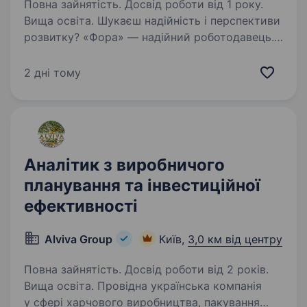
Повна зайнятість. Досвід роботи від 1 року.
Вища освіта. Шукаєш надійність і перспективи
розвитку? «Фора» — надійний роботодавець.
А ще ми динамічно розвиваємося та втілюємо
інновації. Запрошуємо інвестиційного
2 дні тому
аналітика/інвестиційну аналітикиню. Наша
робота потрібна…
Аналітик з виробничого
планування та інвестиційної
ефективності
Alviva Group
Київ,
3,0 км від центру
Повна зайнятість. Досвід роботи від 2 років.
Вища освіта. Провідна українська компанія
у сфері харчового виробництва, пакування