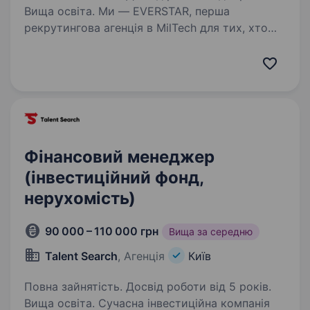
Вища освіта. Ми — EVERSTAR, перша
рекрутингова агенція в MilTech для тих, хто
готовий створювати технологічне майбутнє.
Але досить про нас, розказуємо пророль.
Ми шукаємо M&A manager в MilTech-команду,
яка створює рішення, про…
Фінансовий менеджер
(інвестиційний фонд,
нерухомість)
90 000 – 110 000 грн
Вища за середню
Talent Search
, Агенція
Київ
Повна зайнятість. Досвід роботи від 5 років.
Вища освіта. Сучасна інвестиційна компанія