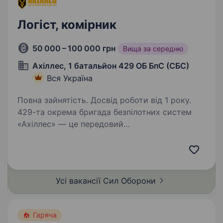
Логіст, комірник
50 000 – 100 000 грн
Вища за середню
Ахіллес, 1 батальйон 429 ОБ БпС (СБС)
Вся Україна
Повна зайнятість. Досвід роботи від 1 року.
429-та окрема бригада безпілотних систем
«Ахіллес» — це передовий
високотехнологічний підрозділ у складі Сил
безпілотних систем. Підрозділ спеціалізується
на застосуванні ударних, розвідувальних
безпілотних та радіоелектронних…
Усі вакансії Сил
Оборони
Гаряча