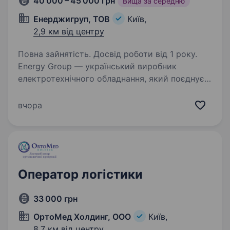
40 000 – 45 000 грн
Вища за середню
Енерджигруп, ТОВ
Київ,
2,9 км від центру
Повна зайнятість. Досвід роботи від 1 року.
Energy Group — український виробник
електротехнічного обладнання, який поєднує
досвід, інновації та високу якість.
Ми створюємо трансформаторні підстанції,
вчора
розподільчі пристрої та іншу електротехнічну
продукцію,…
Оператор логістики
33 000 грн
ОртоМед Холдинг, ООО
Київ,
8,7 км від центру