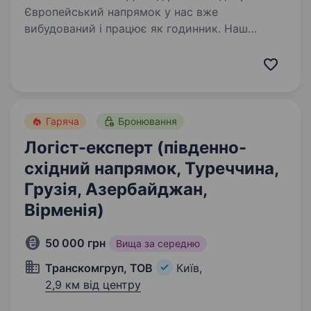
Європейський напрямок у нас вже
вибудований і працює як годинник. Наш
автопарк регулярно та ефективно закриває
завдання по ЄС, але ми не зупиняємося
на досягнутому. Наша мета — зробити
британський напрямок таким…
Гаряча
Бронювання
Логіст-експерт (південно-
східний напрямок, Туреччина,
Грузія, Азербайджан,
Вірменія)
50 000 грн
Вища за середню
Транскомгруп, ТОВ
Київ,
2,9 км від центру