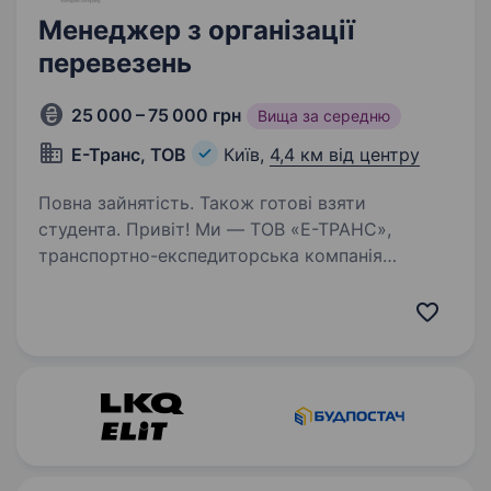
Менеджер з організації
перевезень
25 000 – 75 000 грн
Вища за середню
Е-Транс, ТОВ
Київ,
4,4 км від центру
Повна зайнятість. Також готові взяти
студента. Привіт! Ми — ТОВ «Е-ТРАНС»,
транспортно-експедиторська компанія
з досвідом організації вантажоперевезень
по всій Україні та Європі. Якщо ти хочеш стати
частиною динамічної сфери логістики
та розвиватися у стабільній…