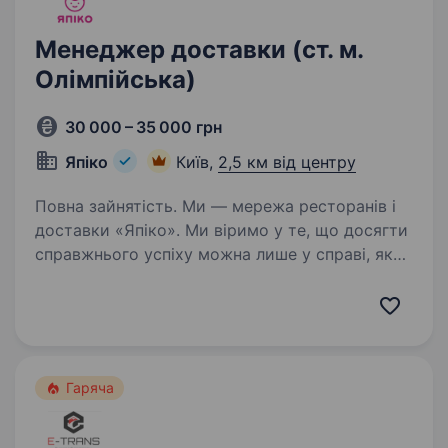
Менеджер доставки (ст. м.
Олімпійська)
30 000 – 35 000 грн
Япіко
Київ,
2,5 км від центру
Повна зайнятість. Ми — мережа ресторанів і
доставки «Япіко». Ми віримо у те, що досягти
справжнього успіху можна лише у справі, яку
ти любиш. Тож щоб разом досягати великих
результатів, шукаємо у нашу команду
менеджера доставки Чому…
Гаряча