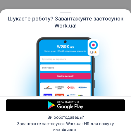
Шукаєте роботу? Завантажуйте застосунок
Work.ua!
Українська
Ресурси
Контакти
Про нас
Кар’єра
Новини Work.ua
Допомога
Умови використання
Роботодавцю
Ви роботодавець?
© 2006–2026 Work.ua. Сервіс пошуку роботи №1 в
Завантажте застосунок Work.ua: HR
для пошуку
Україні.
працівників.