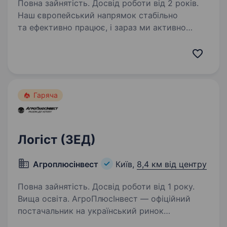
Повна зайнятість. Досвід роботи від 2 років.
Наш європейський напрямок стабільно
та ефективно працює, і зараз ми активно
розвиваємо південно-східний вектор. Цей
регіон має великий потенціал, але вимагає
глибокого розуміння специфіки місцевої
логістики. Наша…
Гаряча
Логіст (ЗЕД)
Агроплюсінвест
Київ,
8,4 км від центру
Повна зайнятість. Досвід роботи від 1 року.
Вища освіта. АгроПлюсІнвест — офіційний
постачальник на український ринок
ефективних інноваційних кормів, кормових