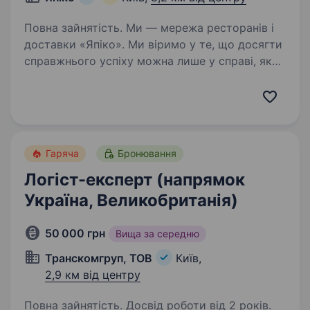
Повна зайнятість. Ми — мережа ресторанів і
доставки «Япіко». Ми віримо у те, що досягти
справжнього успіху можна лише у справі, яку
ти любиш. Тож щоб разом досягати великих
результатів, шукаємо у нашу команду
менеджера доставки Чому…
Гаряча
Бронювання
Логіст-експерт (напрямок
Україна, Великобританія)
50 000 грн
Вища за середню
Транскомгруп, ТОВ
Київ,
2,9 км від центру
Повна зайнятість. Досвід роботи від 2 років.