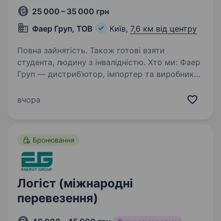
25 000 – 35 000 грн
Фаер Груп, ТОВ
Київ,
7,6 км від центру
Повна зайнятість. Також готові взяти
студента, людину з інвалідністю. Хто ми: Фаер
Груп — дистриб’ютор, імпортер та виробник
ветеринарних препаратів для
сільськогосподарських тварин в Україні Кого
вчора
шукаємо: Організовану, відповідальну та
ініціативну особу, яка візьме на себе всі
процеси,…
Бронювання
Логіст (міжнародні
перевезення)