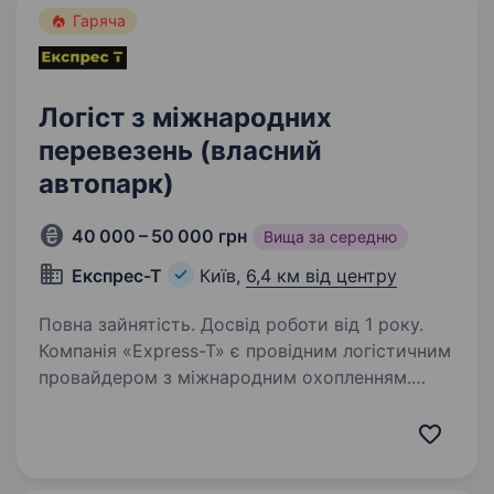
Гаряча
Логіст з міжнародних
перевезень (власний
автопарк)
40 000 – 50 000 грн
Вища за середню
Експрес-Т
Київ,
6,4 км від центру
Повна зайнятість. Досвід роботи від 1 року.
Компанія «Express-T» є провідним логістичним
провайдером з міжнародним охопленням.
Ми спеціалізуємося на наданні послуг з
міжнародних перевезень, забезпечуючи
надійну та ефективну доставку вантажів
по всьому світу…