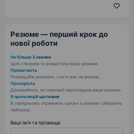
добавок, дезінфектантів, обладнання від
провідних європейських виробників. Наша
мета — допомагати клієнтам досягати…
Резюме — перший крок
до
нової роботи
Не більше 3 хвилин
Щоб створити та розмістити ваше
резюме.
Приватність
Розміщуйте анонімно, і ніхто вас не впізнає.
Прозорість
Дізнавайтеся, які компанії переглядали ваше резюме.
8 пропозицій щотижня
В середньому отримують шукачі з резюме і обирають
найкращі.
Ваші ім'я та прізвище