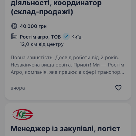
діяльності, координатор
(склад-продажі)
40 000 грн
Ростім агро, ТОВ
Київ,
12,0 км від центру
Повна зайнятість. Досвід роботи від 2 років.
Незакінчена вища освіта. Привіт! Ми — Ростім
Агро, компанія, яка працює в сфері транспорту
і логістики, експорт/імпорту, і ми шукаємо
Спеціаліста з операційної діяльності, який
вчора
допоможе нам покращити координацію
роботи складів і відділу…
Менеджер із закупівлі, логіст