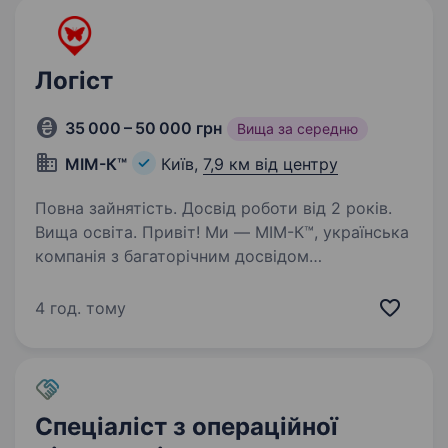
Логіст
35 000 – 50 000 грн
Вища за середню
МІМ-К™
Київ,
7,9 км від центру
Повна зайнятість. Досвід роботи від 2 років.
Вища освіта. Привіт! Ми — МІМ-К™, українська
компанія з багаторічним досвідом
виготовлення корпусних та м’яких меблів
на замовлення у Києві. З 2004 року
4 год. тому
ми створюємо меблі високої якості,
поєднуючи індивідуальний підхід
з сучасними…
Спеціаліст з операційної