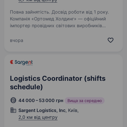
Повна зайнятість. Досвід роботи від 1 року.
Компанія «Ортомед Холдинг» — офіційний
імпортер провідних світових виробників
товарів медичного призначення з ортопедії.
Понад 22 роки ми є одним із лідерів ринку
вчора
ортопедії та товарів для здоров’я в Україні.
Все,…
Logistics Coordinator (shifts
schedule)
44 000 – 53 000 грн
Вища за середню
Sargent Logistics, Inc
, Київ,
2,0 км від центру