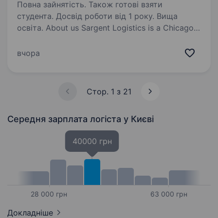
Повна зайнятість. Також готові взяти
студента. Досвід роботи від 1 року. Вища
освіта. About us Sargent Logistics is a Chicago-
based intermodal transportation company
moving freight coast to coast across the US.
вчора
We work with businesses that need a reliable
partner, not just a carrier. As we grow,…
Стор. 1 з 21
Середня зарплата логіста
у Києві
40000 грн
28 000 грн
63 000 грн
Докладніше