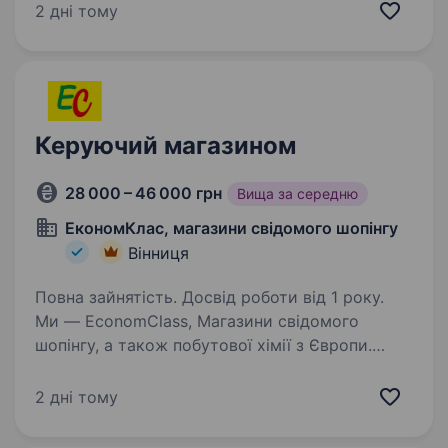
яка вже 30 років впевнено рухається вперед
2 дні тому
завдяки стабільності, якості та людяності.
Якщо ти шукаєш…
Керуючий магазином
28 000 – 46 000 грн
Вища за середню
ЕкономКлас, магазини свідомого шопінгу
Вінниця
Повна зайнятість. Досвід роботи від 1 року.
Ми — EconomClass, Магазини свідомого
шопінгу, а також побутової хімії з Європи.
Запрошуємо керуючого магазином
до команди EconomClass! Якщо ти уважна,
2 дні тому
відповідальна, комунікабельна людина, любиш
спілкуватися та хочеш…