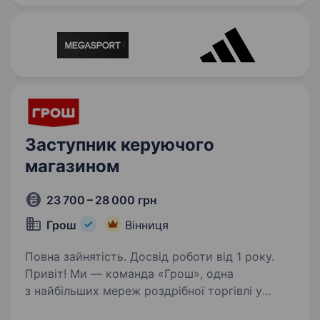
Ми керуємо п’ятьма брендами: Reserved,…
Заступник керуючого
магазином
23 700 – 28 000 грн
Грош
Вінниця
Повна зайнятість. Досвід роботи від 1 року.
Привіт! Ми — команда «Грош», одна
з найбільших мереж роздрібної торгівлі у
Вінниці, Хмельницькому, Умані та Житомирі,