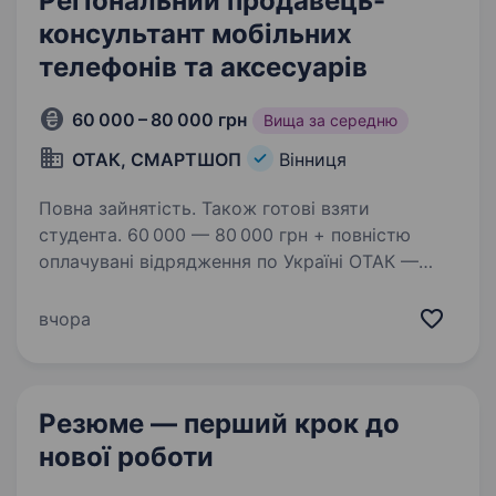
Регіональний продавець-
консультант мобільних
телефонів та аксесуарів
60 000 – 80 000 грн
Вища за середню
ОТАК, СМАРТШОП
Вінниця
Повна зайнятість. Також готові взяти
студента. 60 000 — 80 000 грн + повністю
оплачувані відрядження по Україні ОТАК —
це не просто робота, це можливість
заробляти, подорожувати та будувати кар'єру
вчора
в одній з найбільших мереж магазинів техніки
в Україні! Ми 20+…
Резюме — перший крок
до
нової роботи