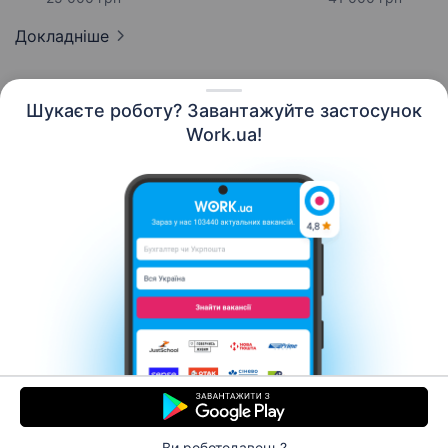
Докладніше
Шукаєте роботу? Завантажуйте застосунок
Work.ua!
Українська
Ресурси
Контакти
Про нас
Кар’єра
Новини Work.ua
Допомога
Умови використання
Роботодавцю
Ви роботодавець?