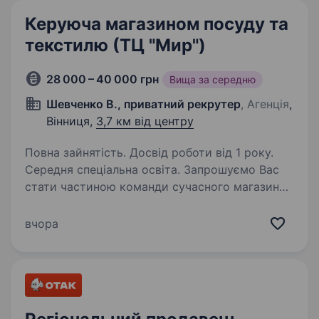
Керуюча магазином посуду та
текстилю (ТЦ "Мир")
28 000 – 40 000 грн
Вища за середню
Шевченко В., приватний рекрутер
, Агенція
,
Вінниця,
3,7 км від центру
Повна зайнятість. Досвід роботи від 1 року.
Середня спеціальна освіта. Запрошуємо Вас
стати частиною команди сучасного магазину
Посуду та Текстилю Family з широким
асортиментом товару найкращих українських
вчора
та закордонних виробників, а також якісним
власним імпортом за адресою м. Вінниця,…