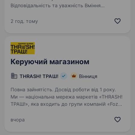
Відповідальність та уважність Вміння
працювати в команді Бажання навчатись
та розвиватись Умови роботи: Графік роботи
2 год. тому
5\2. з 10;00−19;00 Стабільна…
Керуючий магазином
THRASH! ТРАШ!
Вінниця
Повна зайнятість. Досвід роботи від 1 року.
Ми — національна мережа маркетів «THRASH!
ТРАШ!», яка входить до групи компаній «Fozzy
Group». Що ми Тобі довіримо? організація всіх
операційних процесів магазину
вчора
та безпосередня участь у них; організація
роботи…