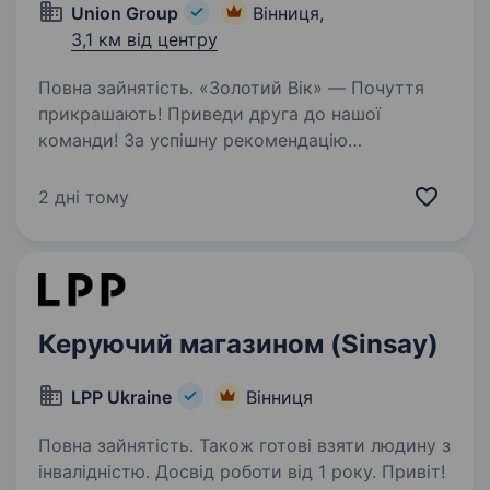
Union Group
Вінниця,
3,1 км від центру
Повна зайнятість. «Золотий Вік» — Почуття
прикрашають! Приведи друга до нашої
команди! За успішну рекомендацію
ти отримаеш 3000 грн і шанс виграти iPhone
17. Запитай деталі у рекрутера!
2 дні тому
Ми розуміємось на ювелірних трендах і
завжди…
Керуючий магазином (Sinsay)
LPP Ukraine
Вінниця
Повна зайнятість. Також готові взяти людину з
інвалідністю. Досвід роботи від 1 року. Привіт!