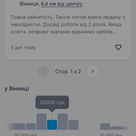
Вінниця,
6,4 км від центру
Повна зайнятість. Також готові взяти людину з
інвалідністю. Досвід роботи від 2 років. Вища
освіта. Інтернет-магазин відмінних меблів
МебельОк у зв’язку з відкриттям нового
філіалу шукає Керівника магазину. Вам саме
3 дні тому
до нас, якщо: знаєте, що таке «класний
сервіс» та «любов до клієнта» Ви
відповідальна, виконавча,…
Стор. 1 з 2
у Вінниці
30000 грн
25 000 грн
41 000 грн