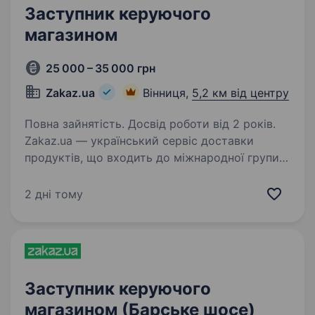
Заступник керуючого
магазином
25 000 – 35 000 грн
Zakaz.ua
Вінниця,
5,2 км від центру
Повна зайнятість. Досвід роботи від 2 років.
Zakaz.ua — український сервіс доставки
продуктів, що входить до міжнародної групи
компаній Zakaz Global. Компанія заснована
в 2010 році. Лідер на ринку доставки
2 дні тому
продуктів з популярних мереж гі­пер­мар­ке­тів:
METRO,…
Заступник керуючого
магазином (Барське шосе)