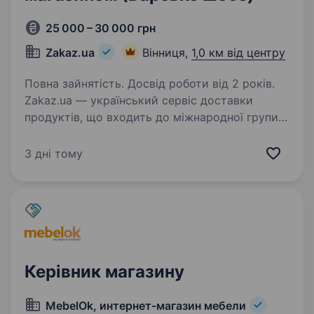
25 000 – 30 000 грн
Zakaz.ua
Вінниця,
1,0 км від центру
Повна зайнятість. Досвід роботи від 2 років.
Zakaz.ua — український сервіс доставки
продуктів, що входить до міжнародної групи
компаній Zakaz Global. Компанія заснована
в 2010 році. Лідер на ринку доставки
3 дні тому
продуктів з популярних мереж гі­пер­мар­ке­тів:
METRO,…
Керівник магазину
MebelOk, интернет-магазин мебели