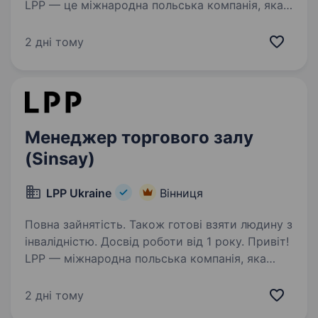
LPP — це міжнародна польська компанія, яка
вже понад 30 років успішно працює у сфері
моди та роздрібної торгівлі. Наша компанія
2 дні тому
керує п’ятьма впізнаваними брендами:
Reserved, Cropp, House, Mohito та Sinsay.Ми…
Менеджер торгового залу
(Sinsay)
LPP Ukraine
Вінниця
Повна зайнятість. Також готові взяти людину з
інвалідністю. Досвід роботи від 1 року. Привіт!
LPP — міжнародна польська компанія, яка
понад 30 років успішно працює у сфері моди,
роздрібної торгівлі та є однією з тих,
2 дні тому
що найбільш динамічно розвивається.