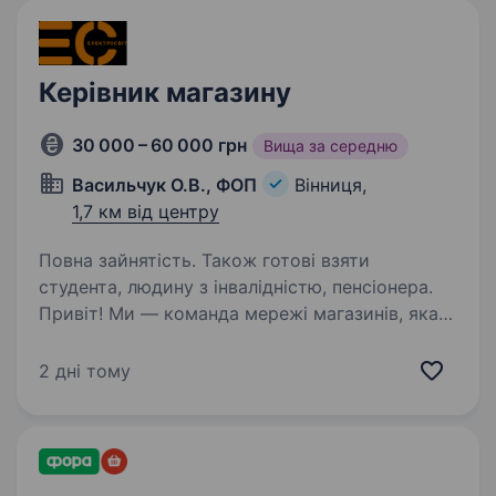
Керівник магазину
30 000 – 60 000 грн
Вища за середню
Васильчук О.В., ФОП
Вінниця,
1,7 км від центру
Повна зайнятість. Також готові взяти
студента, людину з інвалідністю, пенсіонера.
Привіт! Ми — команда мережі магазинів, яка
активно розвивається у Вінниці та пропонує
сучасне освітлення і широкий асортимент
2 дні тому
електрокабельної продукції. Запрошуємо
на посаду Керівника магазину людину, яка
хоче…