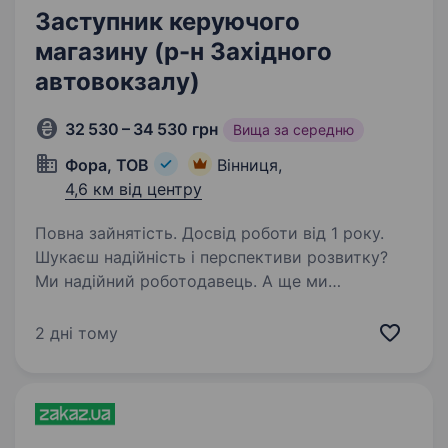
Заступник керуючого
магазину (р-н Західного
автовокзалу)
32 530 – 34 530 грн
Вища за середню
Фора, ТОВ
Вінниця,
4,6 км від центру
Повна зайнятість. Досвід роботи від 1 року.
Шукаєш надійність і перспективи розвитку?
Ми надійний роботодавець. А ще ми
динамічно розвиваємося та втілюємо
інновації. Запрошуємо привітного заступника /
2 дні тому
привітну заступницю керуючого магазину.
Працюємо, щоб…