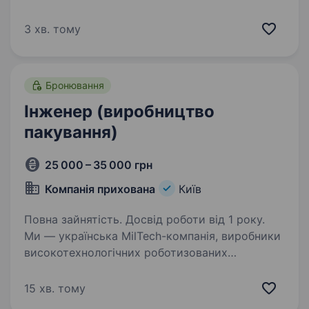
але ми активно зростаємо. І це означає,
що у нас немає зайвих людей і зайвих задач.
3 хв. тому
Кожна людина в команді впливає на результат.
Твоя думка буде важлива.Ти будеш
працювати…
Бронювання
Інженер (виробництво
пакування)
25 000 – 35 000 грн
Компанія прихована
Київ
Повна зайнятість. Досвід роботи від 1 року.
Ми — українська MilTech-компанія, виробники
високотехнологічних роботизованих
та автономних систем, засобів зв’язку
та супутнього обладнання для підрозділів Сил
15 хв. тому
оборони України. Наша компанія розпочала