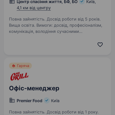
Центр спасіння життя, БФ, БО
Київ,
4,1 км від центру
Повна зайнятість. Досвід роботи від 5 років.
Вища освіта. Вимоги: досвід, професіоналізм,
комунікація, володіння сучасними
програмами, пошук інформації документообіг
Умови роботи: з 9−18 Обов’язки: організація
робочого дня керівника протезно
реабілітаційного центру в який…
Гаряча
Офіс-менеджер
Premier Food
Київ
Повна зайнятість. Досвід роботи від 1 року.