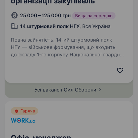
організації закупівель
25 000 – 125 000 грн
Вища за середню
14 штурмовий полк НГУ
, Вся Україна
Повна зайнятість. 14-ий штурмовий полк
НГУ — військове формування, що входить
до складу 1-го корпусу Національної гвардії
України «Азов». Підрозділ, фундаментом якого
став Інтернаціональний батальйон бригади
Азов, розширився до полку…
Усі вакансії Сил
Оборони
Гаряча
Офіс-менеджер