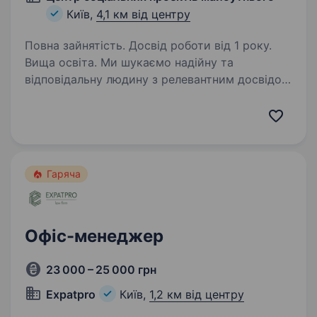
Київ,
4,1 км від центру
Повна зайнятість. Досвід роботи від 1 року.
Вища освіта. Ми шукаємо надійну та
відповідальну людину з релевантним досвідом
роботи в комерційній або некомерційній
організації, яка долучиться до нашої команди
та відповідатиме за порядок в операційній
діяльності фонду. Про…
Гаряча
Офіс-менеджер
23 000 – 25 000 грн
Expatpro
Київ,
1,2 км від центру