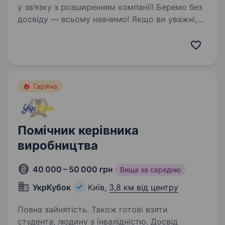
у зв’язку з розширенням компанії! Беремо без
досвіду — всьому навчимо! Якщо ви уважні,
відповідальні та хочете працювати
в стабільній компанії з можливістю
професійного розвитку — будемо…
Гаряча
Помічник керівника
виробництва
40 000 – 50 000 грн
Вища за середню
УкрКубок
Київ,
3,8 км від центру
Повна зайнятість. Також готові взяти
студента, людину з інвалідністю. Досвід