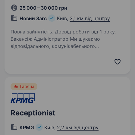
25 000 – 30 000 грн
Новий Загс
Київ,
3,1 км від центру
Повна зайнятість. Досвід роботи від 1 року.
Вакансія: Адміністратор Ми шукаємо
відповідального, комунікабельного
та організованого адміністратора, який стане
частиною нашої команди! Вимоги: Досвід
роботи в адміністративній сфері від 1 року
Вміння працювати…
Гаряча
Receptionist
KPMG
Київ,
2,2 км від центру