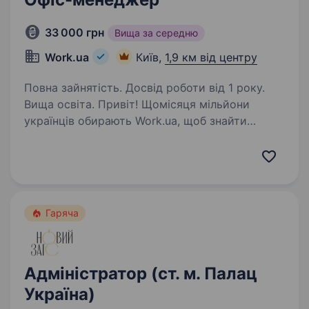
33 000 грн
Вища за середню
Work.ua
Київ,
1,9 км від центру
Повна зайнятість. Досвід роботи від 1 року.
Вища освіта. Привіт! Щомісяця мільйони
українців обирають Work.ua, щоб знайти
роботу або співробітників. Але Work.ua —
це не лише сервіс, а й команда: відділи
продажів, комунікацій, веб-розробки та інші,
які працюють у Дніпрі,…
Гаряча
Адміністратор (ст. м. Палац
Україна)