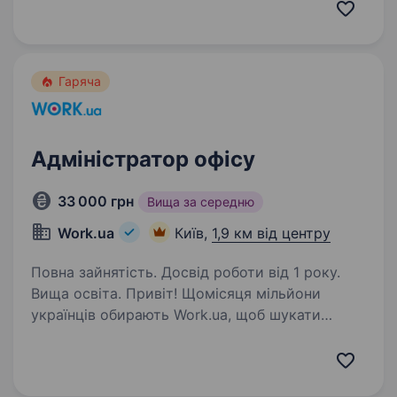
адміністратора-діловода для забезпечення
ефективної роботи офісу та документообігу…
Гаряча
Адміністратор офісу
33 000 грн
Вища за середню
Work.ua
Київ,
1,9 км від центру
Повна зайнятість. Досвід роботи від 1 року.
Вища освіта. Привіт! Щомісяця мільйони
українців обирають Work.ua, щоб шукати
роботу або співробітників. Але Work.ua —
це не лише сервіс, а й команда людей та офіси
в Дніпрі, Києві і Львові, де важливо