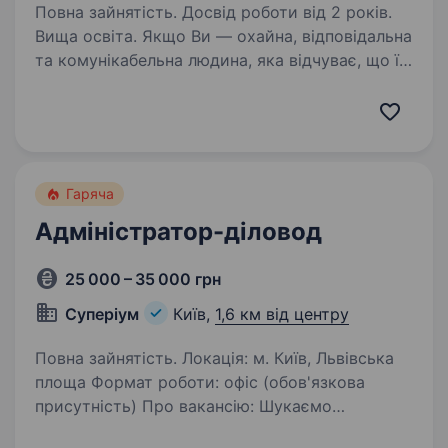
Повна зайнятість. Досвід роботи від 2 років.
Вища освіта. Якщо Ви — охайна, відповідальна
та комунікабельна людина, яка відчуває, що її
покликання — це турбота про наш офіс
та колектив, то ця вакансія саме для вас:)
Пропонуємо: Стильний офіс у центрі Києва,
який забезпечений…
Гаряча
Адміністратор-діловод
25 000 – 35 000 грн
Суперіум
Київ,
1,6 км від центру
Повна зайнятість. Локація: м. Київ, Львівська
площа Формат роботи: офіс (обов'язкова
присутність) Про вакансію: Шукаємо
відповідального та організованого