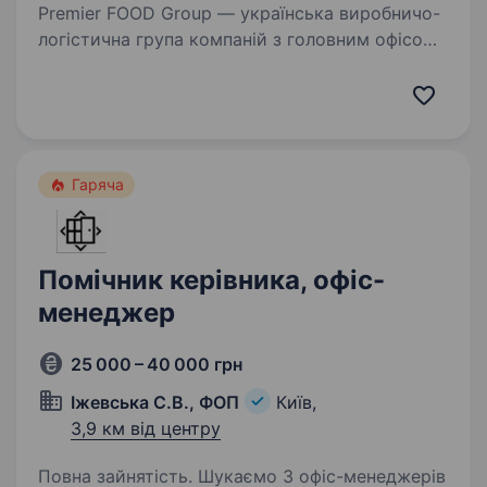
Premier FOOD Group — українська виробничо-
логістична група компаній з головним офісом
в Києві, виробничими потужностями у
Вінницькій області та логістичними хабами
по всій Україні з власним брендом Mr.Grill,
а також…
Гаряча
Помічник керівника, офіс-
менеджер
25 000 – 40 000 грн
Іжевська С.В., ФОП
Київ,
3,9 км від центру
Повна зайнятість. Шукаємо 3 офіс-менеджерів