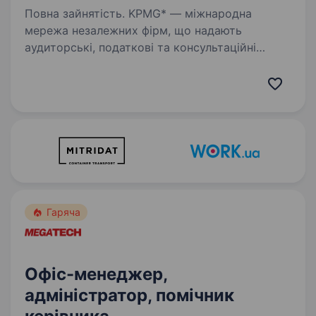
Повна зайнятість. KPMG* — міжнародна
мережа незалежних фірм, що надають
аудиторські, податкові та консультаційні
послуги. Познайомитися з KPMG в Україні
детальніше можна за посиланням. KPMG
в Україні входить до переліку 50 найкращих…
Гаряча
Офіс-менеджер,
адміністратор, помічник