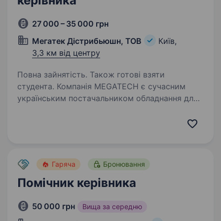
керівника
27 000 – 35 000 грн
Мегатек Дістрибьюшн, ТОВ
Київ,
3,3 км від центру
Повна зайнятість. Також готові взяти
студента. Компанія MEGATECH є сучасним
українським постачальником обладнання для
критичної інфраструктури та автоматизації.
Наші основні напрями діяльності — мережеве
обладнання (роутери, комутатори, точки
доступу тощо),…
Гаряча
Бронювання
Помічник керівника
50 000 грн
Вища за середню