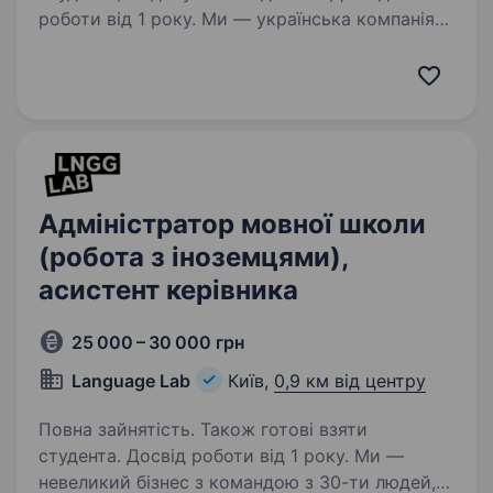
роботи від 1 року. Ми — українська компанія
з понад 20-річним досвідом роботи.
Виготовляємо спортивну форму, нагородну
продукцію та постійно розвиваємо нові
виробничі напрямки. Шукаємо людину, яка
хоче не просто виконувати окремі…
Адміністратор мовної школи
(робота з іноземцями),
асистент керівника
25 000 – 30 000 грн
Language Lab
Київ,
0,9 км від центру
Повна зайнятість. Також готові взяти
студента. Досвід роботи від 1 року. Ми —
невеликий бізнес з командою з 30-ти людей,