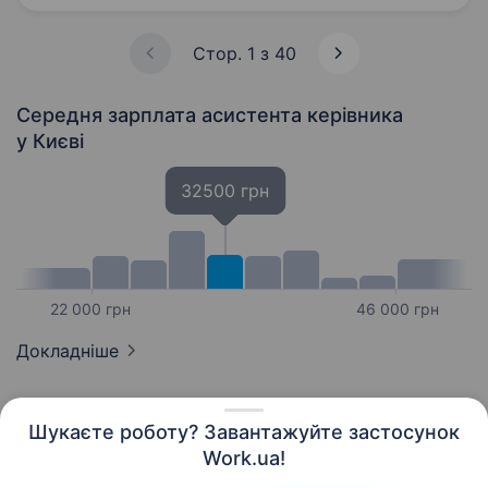
діяльність…
Стор. 1 з 40
Середня зарплата асистента керівника
у Києві
32500 грн
22 000 грн
46 000 грн
Докладніше
Шукаєте роботу? Завантажуйте застосунок
Work.ua!
Українська