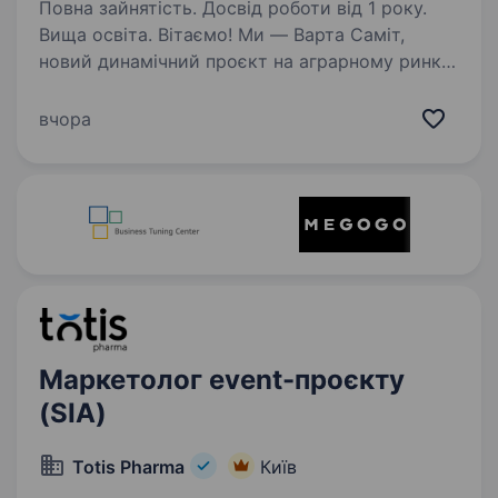
Повна зайнятість. Досвід роботи від 1 року.
Вища освіта. Вітаємо! Ми — Варта Саміт,
новий динамічний проєкт на аграрному ринку
України, який об'єднує виробників
сільськогосподарської продукції, експертів та
вчора
лідерів галузі та надає повний спектр
інформаційно-рекламних…
Маркетолог event-проєкту
(SIA)
Totis Pharma
Київ