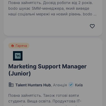
Повна зайнятість. Досвід роботи від 2 років.
bodo шукає SMM-менеджера, який виведе
наші соціальні мережі на новий рівень. bodo —
це платформа, що сповнює життя людей
новими враженнями вже більше 15 років.
Ми почали з того, що зробили подарунки
незабутніми,…
Гаряча
Marketing Support Manager
(Junior)
Talent Hunters Hub
, Агенція
Київ
Повна зайнятість. Також готові взяти
студента. Вища освіта. Продуктова ІТ-