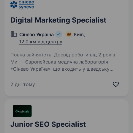
Digital Marketing Specialist
Сінево Україна
Київ,
12,0 км від центру
Повна зайнятість. Досвід роботи від 2 років.
Ми — Європейська медична лабораторія
«Cінево Україна», що входить у шведську
групу компаній медичного холдингу
«Medicover». Зараз шукаємо Digital Marketing
2 дні тому
Specialist, який підсилить нашу команду
та допоможе масштабувати…
Junior SEO Specialist