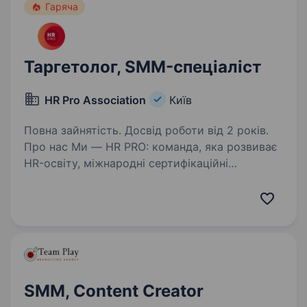
Гаряча
Таргетолог, SMM-спеціаліст
HR Pro Association
Київ
Повна зайнятість. Досвід роботи від 2 років.
Про нас Ми — HR PRO: команда, яка розвиває
HR-освіту, міжнародні сертифікаційні
програми та професійні HR-події в Україні
та за її межами. Ми створюємо одні
з найсильніших HR-продуктів і професійних
подій, які знають…
SMM, Content Creator