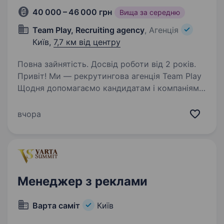
40 000 – 46 000 грн
Вища за середню
Team Play, Recruiting agency
, Агенція
Київ,
7,7 км від центру
Повна зайнятість. Досвід роботи від 2 років.
Привіт! Ми — рекрутингова агенція Team Play
Щодня допомагаємо кандидатам і компаніям
знаходити одне одного швидше
та ефективніше. Наш партнер — українська
вчора
компанія у сфері food / catering, для якої
контент та соцмережі…
Менеджер з реклами
Варта саміт
Київ