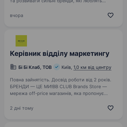
та розвивати сильні бренди, які люблять
споживачі? Food Line Production, провідна
торгово-виробнича компанія та власник
вчора
торгових марок Bonsai, Peri Peri, Salateria, Yki,
запрошує до своєї…
Керівник відділу маркетингу
Бі Бі Клаб, ТОВ
Київ,
1,0 км від центру
Повна зайнятість. Досвід роботи від 2 років.
БРЕНДИ — ЦЕ МИ!BB CLUB Brands Store —
мережа off-price магазинів, яка пропонує
відомі та популярні бренди за доступними
цінами. Ми поєднуємо стиль, вигідний шопінг
2 дні тому
та сильний клієнтський досвід. Сьогодні
BB CLUB —…