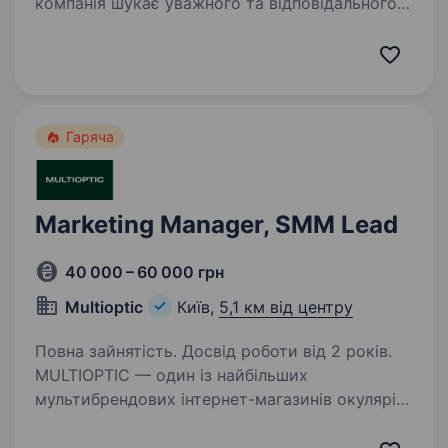
компанія шукає уважного та відповідального
початківця у відділ інтернет-маркетингу
на посаду Marketing Support Manager (Junior).
Досвід у digital не обов’язковий — головне
це бажання розвиватися та навчатися!…
Гаряча
Marketing Manager, SMM Lead
40 000 – 60 000 грн
Multioptic
Київ,
5,1 км від центру
Повна зайнятість. Досвід роботи від 2 років.
MULTIOPTIC — один із найбільших
мультибрендових інтернет-магазинів окулярів
в Україні. Соціальні мережі для нас —
не просто майданчик для комунікації, а один