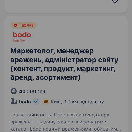
із ключових каналів залучення клієнтів і
продажів. Саме…
Гаряча
Маркетолог, менеджер
вражень, адміністратор сайту
(контент, продукт, маркетинг,
бренд, асортимент)
40 000 грн
bodo
Київ,
3,9 км від центру
Повна зайнятість. bodo шукає менеджера
вражень — людину, яка розширюватиме
каталог bodo новими враженнями, обиратиме