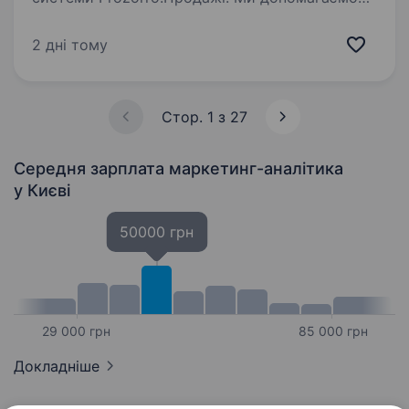
бізнесу, інвесторам та приватним особам
вигідно купувати й орендувати державне,
2 дні тому
комунальне та приватне майно. Ми вже
працювали з великими…
Стор. 1 з 27
Середня зарплата маркетинг-аналітика
у Києві
50000 грн
29 000 грн
85 000 грн
Докладніше