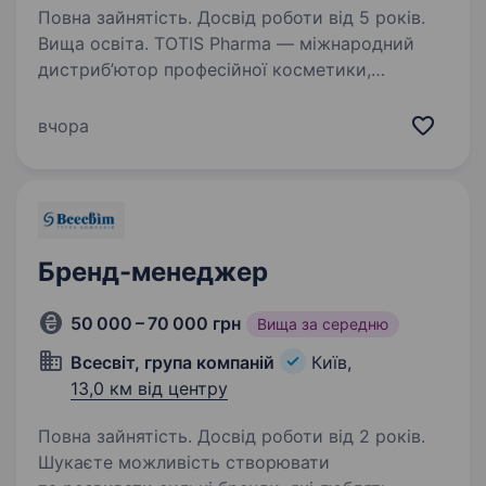
Повна зайнятість. Досвід роботи від 5 років.
Вища освіта. TOTIS Pharma — міжнародний
дистриб’ютор професійної косметики,
ін'єкційних препаратів та комплексних рішень
для естетичної медицини. Працюємо лише
вчора
з брендами світового рівня та формуємо
стандарти якості, які задають…
Бренд-менеджер
50 000 – 70 000 грн
Вища за середню
Всесвіт, група компаній
Київ,
13,0 км від центру
Повна зайнятість. Досвід роботи від 2 років.
Шукаєте можливість створювати