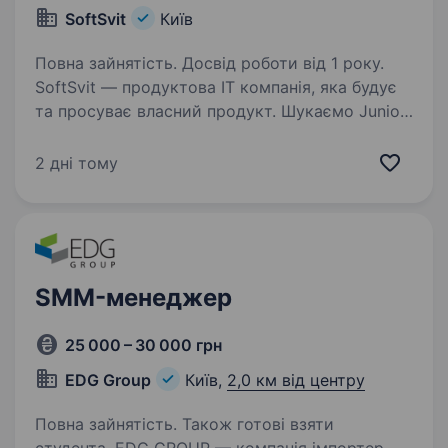
SoftSvit
Київ
Повна зайнятість. Досвід роботи від 1 року.
SoftSvit — продуктова IT компанія, яка будує
та просуває власний продукт. Шукаємо Junior
SEO Specialist-а, який готовий розвиватись
поруч із тими, хто вже знає як. Ти наш
2 дні тому
кандидат, якщо: Стежиш за SEO трендами…
SMM-менеджер
25 000 – 30 000 грн
EDG Group
Київ,
2,0 км від центру
Повна зайнятість. Також готові взяти