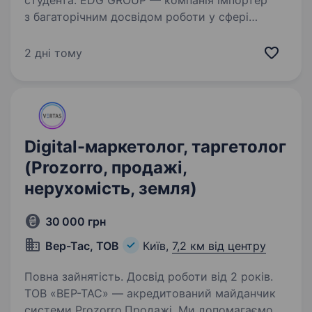
студента. EDG GROUP — компанія імпортер
з багаторічним досвідом роботи у сфері
гуртових продажів комп’ютерних аксесуарів,
мультимедіа, електроінструментів, пристроїв
2 дні тому
електроживлення, товарів для
енергозаощадження, електротранспорту,…
Digital-маркетолог, таргетолог
(Prozorro, продажі,
нерухомість, земля)
30 000 грн
Вер-Тас, ТОВ
Київ,
7,2 км від центру
Повна зайнятість. Досвід роботи від 2 років.
ТОВ «ВЕР-ТАС» — акредитований майданчик
системи Prozorro.Продажі. Ми допомагаємо