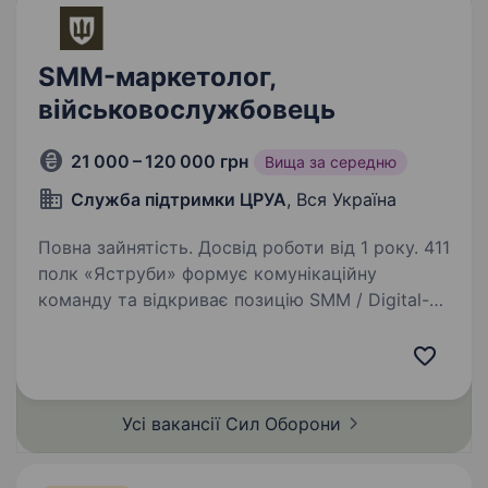
SMM-маркетолог,
військовослужбовець
21 000 – 120 000 грн
Вища за середню
Служба підтримки ЦРУА
, Вся Україна
Повна зайнятість. Досвід роботи від 1 року. 411
полк «Яструби» формує комунікаційну
команду та відкриває позицію SMM / Digital-
маркетолога. Наша мета — посилити цифрову
присутність бойового підрозділу, підтримати
фандрейзинг та забезпечити якісне
інформування…
Усі вакансії Сил
Оборони