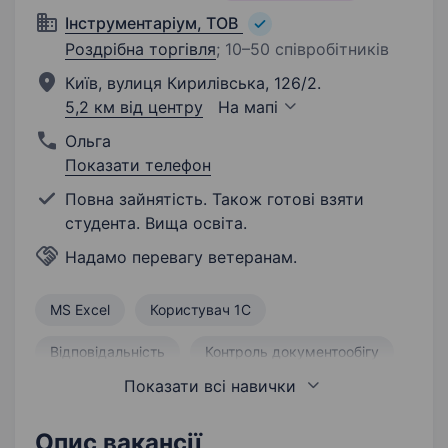
Інструментаріум, ТОВ
Роздрібна торгівля
;
10–50 співробітників
Київ, вулиця Кирилівська, 126/2.
5,2 км від центру
На мапі
Ольга
Показати телефон
Повна зайнятість. Також готові взяти
студента. Вища освіта.
Надамо перевагу ветеранам.
MS Excel
Користувач 1С
Відповідальність
Контроль документообігу
Показати всі навички
Грамотна усна та письмова мова
Продаж
Організація логістики
Порядність
Опис вакансії