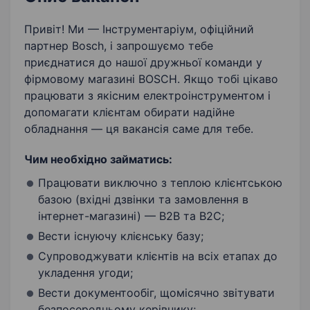
Чесність
Доброзичливість
Привіт! Ми — Інструментаріум, офіційний
партнер Bosch, і запрошуємо тебе
Продаж B2B
Продаж B2C
приєднатися до нашої дружньої команди у
фірмовому магазині BOSCH. Якщо тобі цікаво
Прийом вхідних дзвінків
працювати з якісним електроінструментом і
допомагати клієнтам обирати надійне
обладнання — ця вакансія саме для тебе.
Чим необхідно займатись:
Працювати виключно з теплою клієнтською
базою (вхідні дзвінки та замовлення в
інтернет-магазині) — В2В та В2С;
Вести існуючу клієнську базу;
Супроводжувати клієнтів на всіх етапах до
укладення угоди;
Вести документообіг, щомісячно звітувати
безпосередньому керівнику;