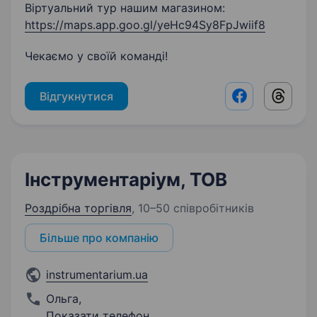
Віртуальний тур нашим магазином:
https://maps.app.goo.gl/yeHc94Sy8FpJwiif8
Чекаємо у своїй команді!
Відгукнутися
Facebook shar
Threads
Інструментаріум, ТОВ
Роздрібна торгівля
,
10–50 співробітників
Більше про компанію
instrumentarium.ua
Ольга
,
Показати телефон