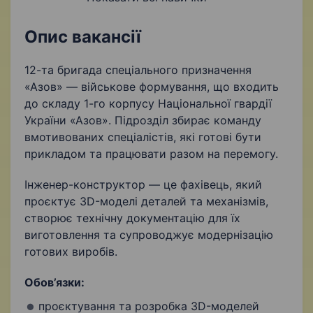
3D-моделювання
Проєктування
Читання креслень
Моделювання
Опис вакансії
Надійність
Розробка креслень
12-та бригада спеціального призначення
«Азов» — військове формування, що входить
Бажання вчитися і розвиватися
до складу 1-го корпусу Національної гвардії
України «Азов». Підрозділ збирає команду
вмотивованих спеціалістів, які готові бути
прикладом та працювати разом на перемогу.
Інженер-конструктор — це фахівець, який
проєктує 3D-моделі деталей та механізмів,
створює технічну документацію для їх
виготовлення та супроводжує модернізацію
готових виробів.
Обов’язки:
проєктування та розробка 3D-моделей