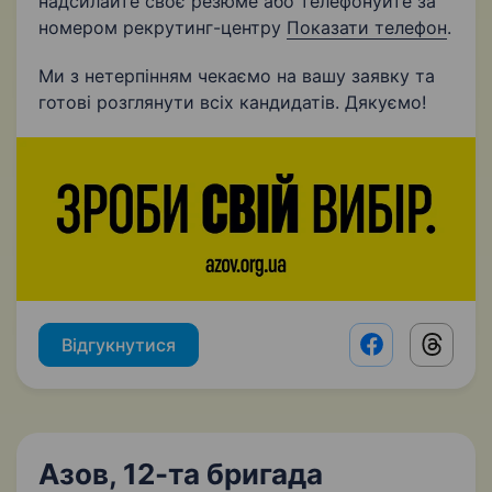
надсилайте своє резюме або телефонуйте за
номером рекрутинг-центру
Показати телефон
.
Ми з нетерпінням чекаємо на вашу заявку та
готові розглянути всіх кандидатів. Дякуємо!
Відгукнутися
Facebook shar
Threads
Азов, 12-та бригада