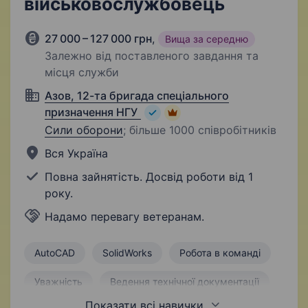
військовослужбовець
27 000 – 127 000 грн
,
Вища за середню
Залежно від поставленого завдання та
місця служби
Азов, 12-та бригада спеціального
призначення НГУ
Сили оборони
;
більше 1000 співробітників
Вся Україна
Повна зайнятість. Досвід роботи від 1
року.
Надамо перевагу ветеранам.
AutoCAD
SolidWorks
Робота в команді
Уважність
Ведення технічної документації
Показати всі навички