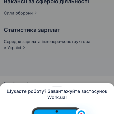
Вакансії за сферою діяльності
Сили
оборони
Статистика зарплат
Середня зарплата інженера-конструктора
в Україні
Українська
Шукаєте роботу? Завантажуйте застосунок
Work.ua!