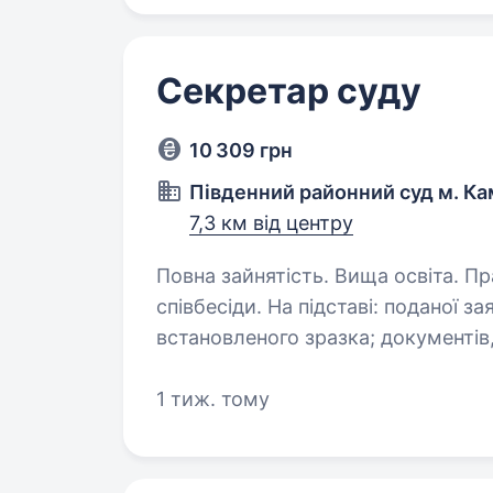
Секретар суду
10 309 грн
Південний районний суд м. Ка
7,3 км від центру
Повна зайнятість. Вища освіта. Працевлаштування за результатами
співбесіди. На підставі: поданої заяви; заповненої особової картки
встановленого зразка; документів, що підтверджують наявність
громадян
1 тиж. тому