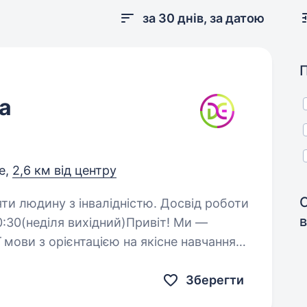
за 30 днів, за датою
а
е,
2,6 км від центру
яти людину з інвалідністю. Досвід роботи
в
ої мови з орієнтацією на якісне навчання
ших студентів. Запрошуємо до команди
Зберегти