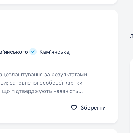
Д
м'янського
Кам'янське,
ства України; освіти. Вимоги до кандидатів:…
Зберегти