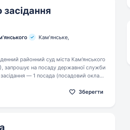
 засідання
м'янського
Кам'янське,
64), запрошує на посаду державної служби
о засідання — 1 посада (посадовий оклад
Зберегти
а