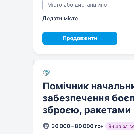
Додати місто
Продовжити
Помічник начальн
забезпечення боє
зброєю, ракетами
30 000 – 80 000 грн
Вища за с