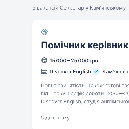
6 вакансій
Секретар у Кам'янському
Помічник керівник
15 000 – 25 000 грн
Discover English
Кам'янськ
Повна зайнятість. Також готові вз
від 1 року. Графік роботи 12:30—20:30(неділя вихідний)Привіт! Ми —
Discover English, студія англійськ
та комфортне середовище для на
адміністратора…
5 днів тому