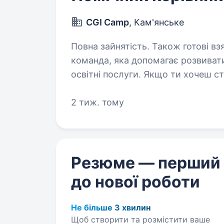
CGI Camp
, Кам'янське
Повна зайнятість. Також готові взяти студента. При
команда, яка допомагає розвивати
освітні послуги. Якщо ти хочеш с
здобути цінний досвід і підтриму
2 тиж. тому
Резюме — перший
до нової роботи
Не більше 3 хвилин
Щоб створити та розмістити ваше