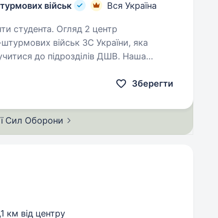
турмових військ
Вся Україна
та. Огляд 2 центр
штурмових військ ЗС України, яка
читися до підрозділів ДШВ. Наша
их менеджерів, які пройшли службу в
Зберегти
ії Сил
Оборони
,1 км від центру