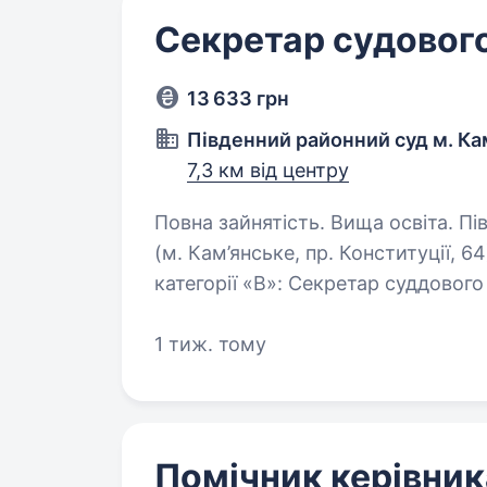
Секретар судового
13 633 грн
Південний районний суд м. Ка
7,3 км від центру
Повна зайнятість. Вища освіта. Південний районний суд міста Кам’янського
(м. Кам’янське, пр. Конституції, 
категорії «В»: Секретар суддовог
13633 грн.+ премія в межах…
1 тиж. тому
Помічник керівник