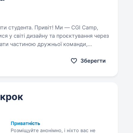
віт! Ми — CGI Camp,
ся у світі дизайну та проєктування через
тати частиною дружньої команди,
вати керівника у щоденних…
Зберегти
 крок
Приватність
Розміщуйте анонімно, і ніхто вас не