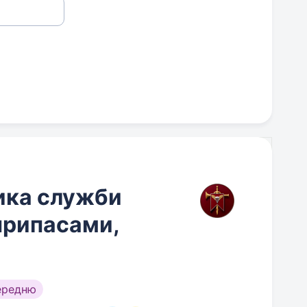
ика служби
припасами,
ередню