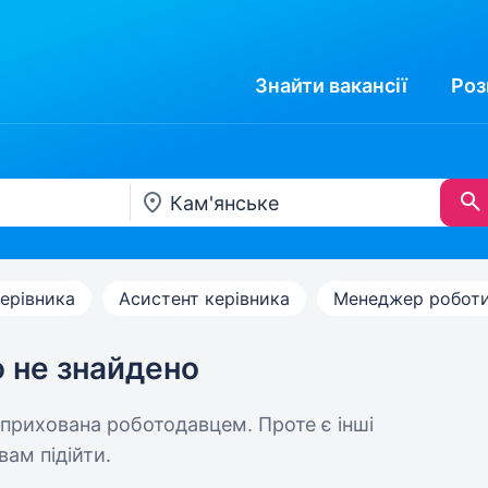
Знайти
вакансії
Роз
ерівника
Асистент керівника
Менеджер роботи
ю не знайдено
 прихована роботодавцем. Проте є інші
вам підійти.