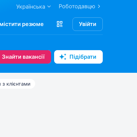
Роботодавцю
Українська
містити
резюме
Увійти
Знайти вакансії
Підібрати
 з клієнтами