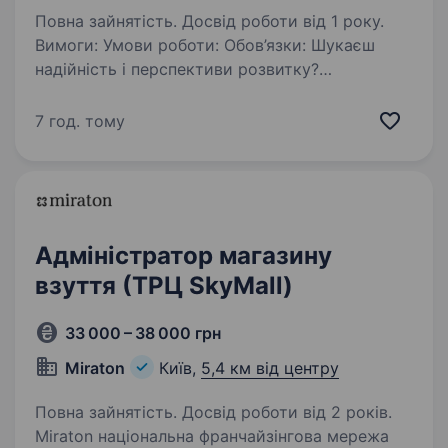
Повна зайнятість. Досвід роботи від 1 року.
Вимоги: Умови роботи: Обов’язки: Шукаєш
надійність і перспективи розвитку?
Ми надійний роботодавець. А ще ми
динамічно розвиваємося та втілюємо
7 год. тому
інновації. Запрошуємо на роботу в нічні зміни
привітного старшого…
Адміністратор магазину
взуття (ТРЦ SkyMall)
33 000 – 38 000 грн
Miraton
Київ,
5,4 км від центру
Повна зайнятість. Досвід роботи від 2 років.
Miraton національна франчайзінгова мережа