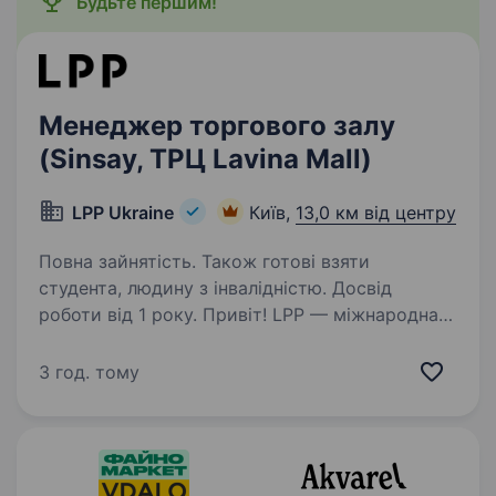
Будьте першим!
Менеджер торгового залу
(Sinsay, ТРЦ Lavina Mall)
LPP Ukraine
Київ,
13,0 км від центру
Повна зайнятість. Також готові взяти
студента, людину з інвалідністю. Досвід
роботи від 1 року. Привіт! LPP — міжнародна
польська компанія, яка понад 25 років успішно
працює у сфері моди, роздрібної торгівлі та є
3 год. тому
однією з тих, що найбільш динамічно
розвивається. Ми керуємо п’ятьма
впізнаваними брендами: Reserved,…