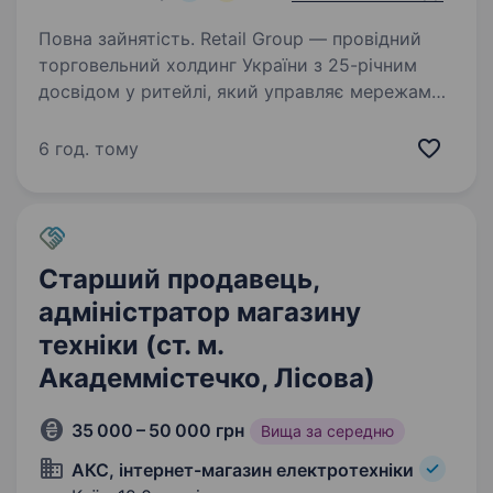
Повна зайнятість. Retail Group — провідний
торговельний холдинг України з 25-річним
досвідом у ритейлі, який управляє мережами
«Велмарт», «Велика Кишеня» та «ВК Експрес».
У складі холдингу 59 магазинів загальною
6 год. тому
площею понад 160 000…
Старший продавець,
адміністратор магазину
техніки (ст. м.
Академмістечко, Лісова)
35 000 – 50 000 грн
Вища за середню
АКС, інтернет-магазин електротехніки