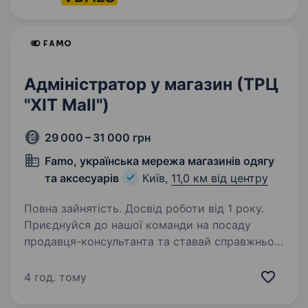
Адміністратор у магазин (ТРЦ
"ХІТ Mall")
29 000 – 31 000 грн
Famo, українська мережа магазинів одягу
та аксесуарів
Київ,
11,0 км від центру
Повна зайнятість. Досвід роботи від 1 року.
Приєднуйся до нашої команди на посаду
продавця-консультанта та ставай справжньою
Famo-girl! FAMO [est. 2013] — це простір,
де українська мода стає реальністю.
4 год. тому
Ми пройшли шлях від великої ідеї до потужної
мережі…