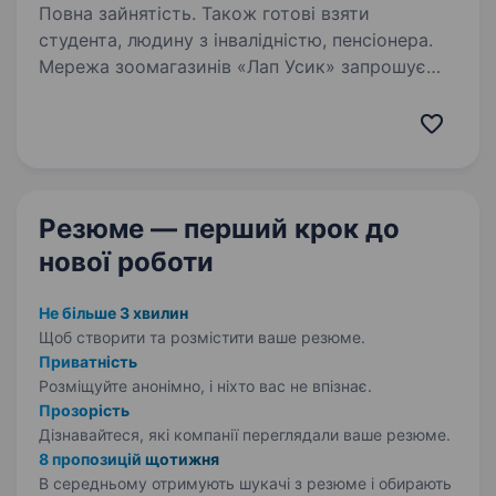
Повна зайнятість. Також готові взяти
студента, людину з інвалідністю, пенсіонера.
Мережа зоомагазинів «Лап Усик» запрошує
на роботу адміністратора — продавця-
консультанта. Наш магазин розташован по пр-
ту Берестейському 18 недалеко від ст.м.
Політехнічний інститут. Наша робота:
стабільна заробітна…
Резюме — перший крок
до
нової роботи
Не більше 3 хвилин
Щоб створити та розмістити ваше
резюме.
Приватність
Розміщуйте анонімно, і ніхто вас не впізнає.
Прозорість
Дізнавайтеся, які компанії переглядали ваше резюме.
8 пропозицій щотижня
В середньому отримують шукачі з резюме і обирають