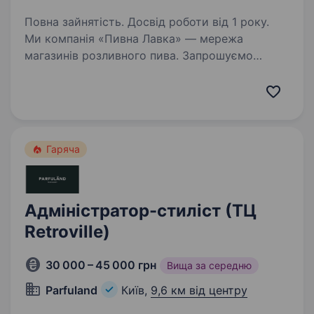
Повна зайнятість. Досвід роботи від 1 року.
Ми компанія «Пивна Лавка» — мережа
магазинів розливного пива. Запрошуємо
доєднатися в свою дружню команду —
адміністратора , який готовий розвиватися
та досягати поставлених цілей. З нами ти
отримаєш: Можливість…
Гаряча
Адміністратор-стиліст (ТЦ
Retroville)
30 000 – 45 000 грн
Вища за середню
Parfuland
Київ,
9,6 км від центру