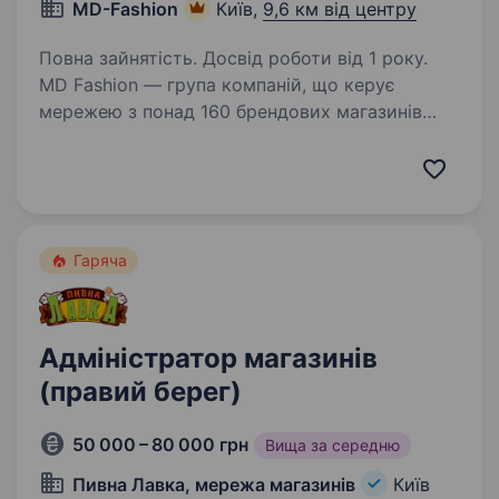
MD-Fashion
Київ,
9,6 км від центру
Повна зайнятість. Досвід роботи від 1 року.
MD Fashion — група компаній, що керує
мережею з понад 160 брендових магазинів
по всій Україні, Центральній Азії та Молдові,
та представляє світові бренди Tommy Hilfiger,
Calvin Klein, Diesel, Gant, G-Star Raw, Under…
Гаряча
Адміністратор магазинів
(правий берег)
50 000 – 80 000 грн
Вища за середню
Пивна Лавка, мережа магазинів
Київ