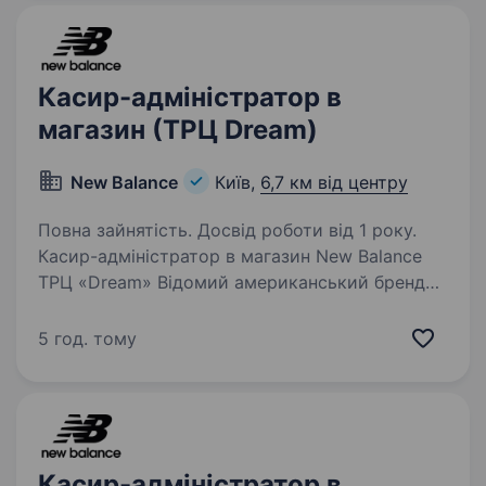
Касир-адміністратор в
магазин (ТРЦ Dream)
New Balance
Київ,
6,7 км від центру
Повна зайнятість. Досвід роботи від 1 року.
Касир-адміністратор в магазин New Balance
ТРЦ «Dream» Відомий американський бренд
New Balance шукає касирів-адміністраторів!
Якщо ти активна, амбітна, комунікабельна
5 год. тому
людина, і розуміється на модних трендах,
запрошуємо…
Касир-адміністратор в