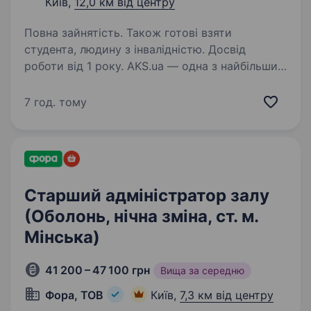
Київ,
12,0 км від центру
Повна зайнятість. Також готові взяти
студента, людину з інвалідністю. Досвід
роботи від 1 року. AKS.ua — одна з найбільших
мереж магазинів електротехніки та сервісних
центрів в Україні. Ми стабільно працюємо
7 год. тому
навіть під час блекаутів, постійно
розвиваємось і шукаємо сильного старшого
продавця, який готовий…
Старший адміністратор залу
(Оболонь, нічна зміна, ст. м.
Мінська)
41 200 – 47 100 грн
Вища за середню
Фора, ТОВ
Київ,
7,3 км від центру