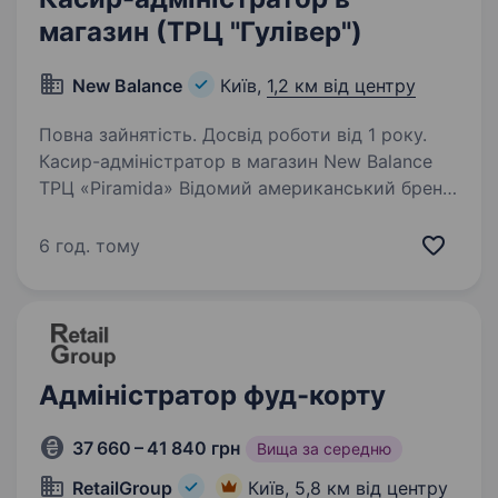
магазин (ТРЦ "Гулівер")
New Balance
Київ,
1,2 км від центру
Повна зайнятість. Досвід роботи від 1 року.
Касир-адміністратор в магазин New Balance
ТРЦ «Piramida» Відомий американський бренд
New Balance шукає касирів-адміністраторів!
Якщо ти активна, амбітна, комунікабельна
6 год. тому
людина, і розуміється на модних трендах,
запрошуємо…
Адміністратор фуд-корту
37 660 – 41 840 грн
Вища за середню
RetailGroup
Київ,
5,8 км від центру