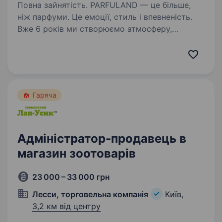
Повна зайнятість. PARFULAND — це більше,
ніж парфуми. Це емоції, стиль і впевненість.
Вже 6 років ми створюємо атмосферу,
де аромати дарують настрій, енергію
та натхнення. Ми працюємо тільки
з оригінальною продукцією та маємо тисячі…
Гаряча
Адміністратор-продавець в
магазин зоотоварів
23 000 – 33 000 грн
Лесси, торговельна компанія
Київ,
3,2 км від центру