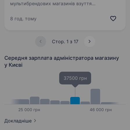
мультибрендових магазинів взуття
та аксесуарів запрошує на роботу заступника
директора. Наші контакти для зв’язку
8 год. тому
Telegram. Посада адміністратора — це гарний
старт для Вас…
Стор. 1 з 17
Середня зарплата адміністратора магазину
у Києві
37500 грн
25 000 грн
46 000 грн
Докладніше