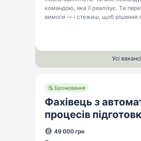
командою, яка її реалізує. Ти пере
вимоги — і стежиш, щоб рішення 
Що робитимеш: Визначати 
Усі ваканс
Бронювання
Фахівець з автомат
процесів підготов
49 000 грн