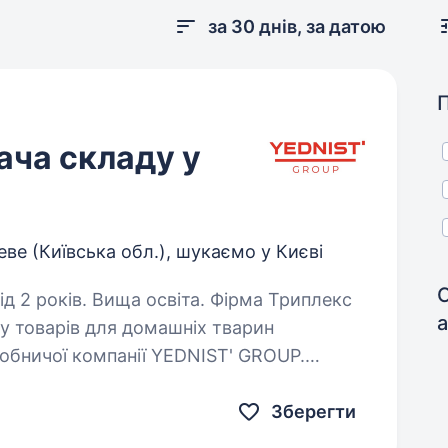
за 30 днів, за датою
ача складу у
ве (Київська обл.), шукаємо у Києві
С
в. Вища освіта. Фірма Триплекс
у товарів для домашніх тварин
обничої компанії YEDNIST' GROUP.
ось. Запрошуємо приєднатися до нашої
Зберегти