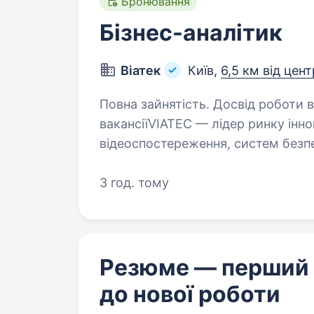
Бронювання
Бізнес-аналітик
Віатек
Київ,
6,5 км від цен
Повна зайнятість. Досвід роботи від 
вакансіїVIATEC — лідер ринку інно
відеоспостереження, систем безпе
представником продукції світових 
а наш портфель…
3 год. тому
Резюме — перший
до нової роботи