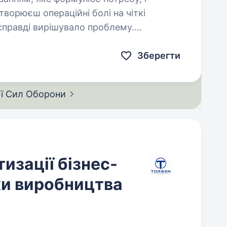
творюєш операційні болі на чіткі
справді вирішувало проблему.
потреби у даних,…
Зберегти
ії Сил
Оборони
изації бізнес-
ки виробництва