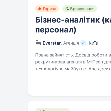
Гаряча
Бронювання
Бізнес-аналітик (к
персонал)
Everstar
, Агенція
Київ
Повна зайнятість. Досвід роботи від 2 років. Ми —
рекрутингова агенція в MilTech дл
технологічне майбутнє. Але досит
Зараз шукаємоБізнес-Аналітика(К