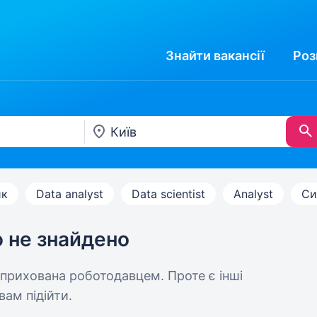
Знайти
вакансії
Роз
ик
Data analyst
Data scientist
Analyst
Си
ю не знайдено
 прихована роботодавцем. Проте є інші
вам підійти.