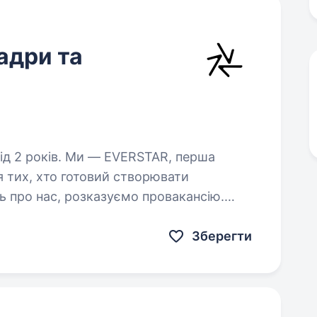
адри та
 EVERSTAR, перша
я тих, хто готовий створювати
ь про нас, розказуємо провакансію.
адри та Персонал) до компанії,…
Зберегти