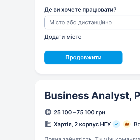
Де ви хочете працювати?
Додати місто
Продовжити
Business Analyst, 
25 100 – 75 100 грн
Хартія, 2 корпус НГУ
Вс
Повна зайнятість. Ти між командуванням, яке формулює потребу, і