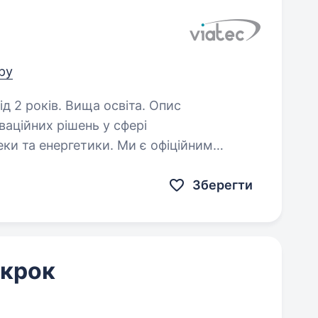
тру
2 років. Вища освіта. Опис
ваційних рішень у сфері
ки та енергетики. Ми є офіційним
брендів № 1 та № 2 — Hikvision і Dahua,
Зберегти
 крок