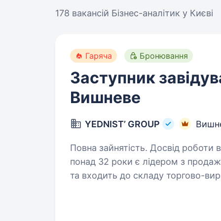
178 вакансій
Бізнес-аналітик у Києві
Гаряча
Бронювання
Заступник завідув
Вишневе
YEDNIST’ GROUP
Вишне
Повна зайнятість. Досвід роботи від 2 рокі
понад 32 роки є лідером з продаж
та входить до складу торгово-вир
Ми амбітні та активно розвиваєм
команди…