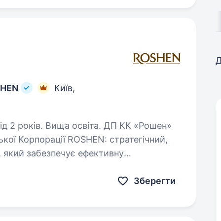
Д
SHEN
Київ,
в. Вища освіта. ДП КК «Рошен»
кої Корпорації ROSHEN: стратегічний,
, який забезпечує ефективну
координацію всіх бізнес-процесів компанії. Основні обов’язки: Збір…
Зберегти