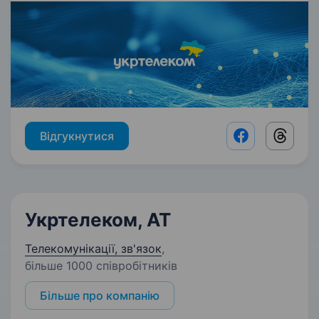
Відгукнутися
Facebook shar
Threads
Укртелеком, АТ
Телекомунікації, зв'язок
,
більше 1000 співробітників
Більше про компанію