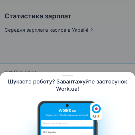
Статистика зарплат
Середня зарплата касира
в Україні
Українська
Шукаєте роботу? Завантажуйте застосунок
Work.ua!
Ресурси
Контакти
Про нас
Кар’єра
Новини Work.ua
Допомога
Умови використання