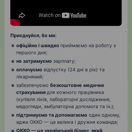
Приєднуйся, бо ми:
офіційно і швидко
приймаємо на роботу з
першого дня;
не затримуємо
зарплату;
оплачуємо
відпустку (24 дні в рік) та
лікарняний;
забезпечуємо
безкоштовне
медичне
страхування
для кожного працівника
(купівля ліків, лабораторні дослідження,
медогляди, амбулаторна допомога та ін.);
підтримуємо та допомагаємо
один одному,
адже ОККО — це велика і дружня команда;
ОККО — це український бізнес, який