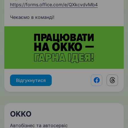
https://forms.office.com/e/QXkcvdvMb4
Чекаємо в команді!
Відгукнутися
Facebook shar
Threads
OKKO
Автобізнес та автосервіс