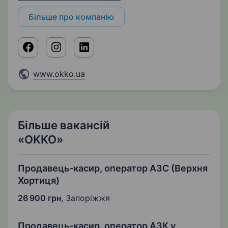
Більше про компанію
www.okko.ua
Більше вакансій
«OKKO»
Продавець-касир, оператор АЗС (Верхня
Хортиця)
26 900 грн
,
Запоріжжя
Продавець-касир, оператор АЗК у