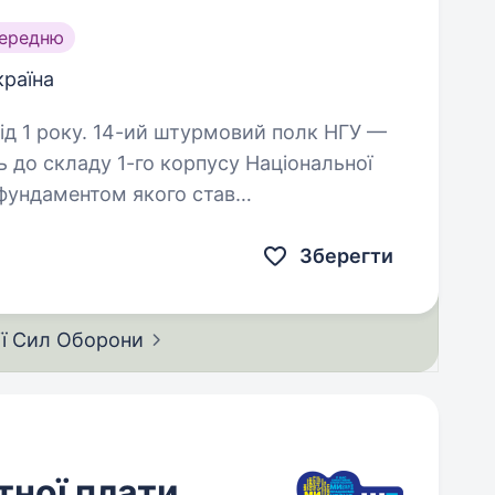
середню
країна
мовий полк НГУ —
 до складу 1-го корпусу Національної
, фундаментом якого став
гади Азов, розширився до полку…
Зберегти
ії Сил
Оборони
тної плати,