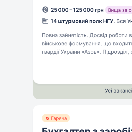
25 000 – 125 000 грн
Вища за 
14 штурмовий полк НГУ
, Вся У
Повна зайнятість. Досвід роботи від 1 року. 14-ий штур
військове формування, що входить
гвардії України «Азов». Підрозділ
Інтернаціональний батальйон бри
Усі ваканс
Гаряча
Бухгалтер з заробі