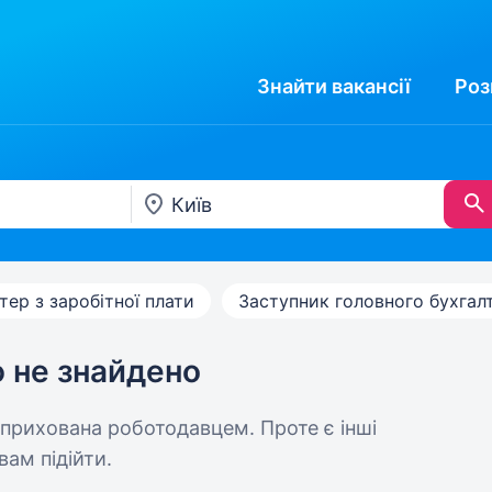
Знайти
вакансії
Роз
тер з заробітної плати
Заступник головного бухгал
ю не знайдено
 прихована роботодавцем. Проте є інші
вам підійти.