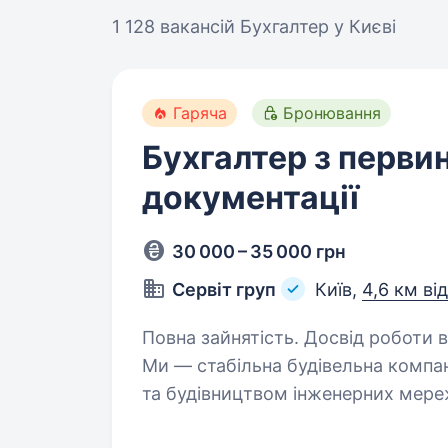
1 128 вакансій
Бухгалтер у Києві
Гаряча
Бронювання
Бухгалтер з перви
документації
30 000 – 35 000 грн
Сервіт груп
Київ,
4,6 км ві
Повна зайнятість. Досвід роботи ві
Ми — стабільна будівельна компа
та будівництвом інженерних мереж 
з розширенням штату, шукаємо ув