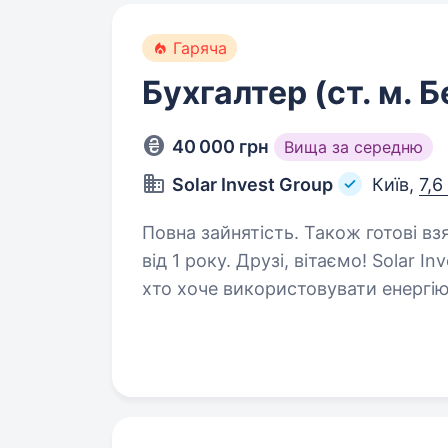
Гаряча
Бухгалтер (ст. м. 
40 000 грн
Вища за середню
Solar Invest Group
Київ,
7,6
Повна зайнятість. Також готові вз
від 1 року. Друзі, вітаємо! Solar Invest Group — це надійний партнер для тих,
хто хоче використовувати енергію
Ми працюємо з 2014 року, постач
та обслуговування…