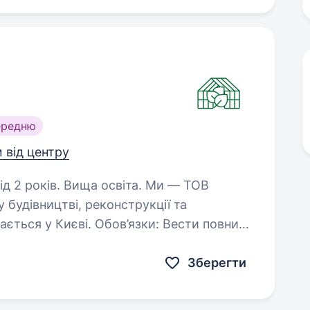
ередню
м від центру
оків. Вища освіта. Ми — ТОВ
 будівництві, реконструкції та
Обов’язки: Вести повний
ва відповідно до законодавства…
Зберегти