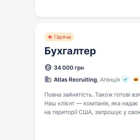
Бухгалтера…
Гаряча
Бухгалтер
34 000 грн
Atlas Recruiting
, Агенція
Повна зайнятість. Також готові взя
Наш клієнт — компанія, яка надає
на території США, запрошує у сво
Ми готові запропонувати: Стабільне та довгострокове співробітництво.
Офіційний…