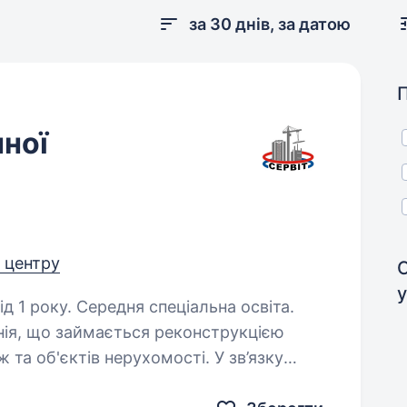
за 30 днів, за датою
нної
д центру
у
д 1 року. Середня спеціальна освіта.
нія, що займається реконструкцією
та об'єктів нерухомості. У зв’язку
ажного, відповідального та системного