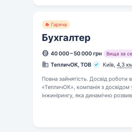
Гаряча
Бухгалтер
40 000 – 50 000 грн
Вища за с
ТепличОК, ТОВ
Київ,
4,3 к
Повна зайнятість. Досвід роботи від 2 р
«ТепличОК», компанія з досвідом у
інжинірингу, яка динамічно розвивається у Києві. 
бухгалтерський облік підприємст