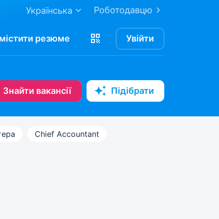
Роботодавцю
Українська
містити
резюме
Увійти
Знайти вакансії
Підібрати
тера
Chief Accountant