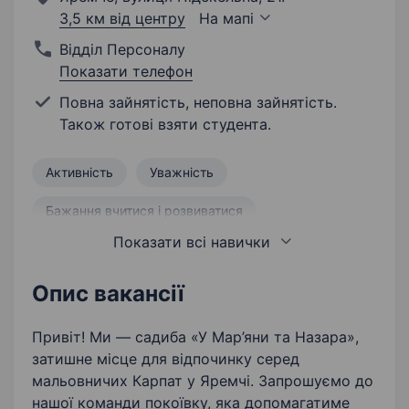
3,5 км від центру
На мапі
Відділ Персоналу
Показати телефон
Повна зайнятість, неповна зайнятість.
Також готові взяти студента.
Активність
Уважність
Бажання вчитися і розвиватися
Показати всі навички
Прибирання приміщень
Контроль підготовки номерів
Опис вакансії
Привіт! Ми — садиба «У Мар’яни та Назара»,
затишне місце для відпочинку серед
мальовничих Карпат у Яремчі. Запрошуємо до
нашої команди покоївку, яка допомагатиме