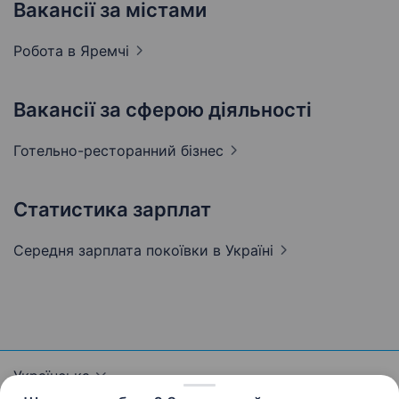
Вакансії за містами
Робота в
Яремчі
Вакансії за сферою діяльності
Готельно-ресторанний
бізнес
Статистика зарплат
Середня зарплата покоївки
в Україні
Українська