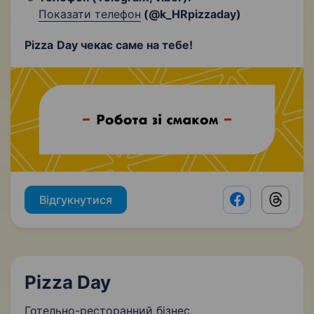
Показати телефон
(@k_HRpizzaday)
Pizza
Day
чекає саме на тебе!
Відгукнутися
Facebook shar
Threads
Pizza Day
Готельно-ресторанний бізнес
,