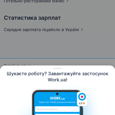
Готельно-ресторанний
бізнес
Статистика зарплат
Середня зарплата піцайоло
в Україні
Українська
Шукаєте роботу? Завантажуйте застосунок
Work.ua!
Ресурси
Контакти
Про нас
Кар’єра