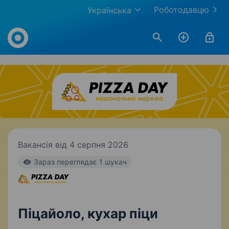
Роботодавцю
Українська
Work.ua
Вакансія від 4 серпня 2026
Зараз переглядає 1 шукач
Піцайоло, кухар піци