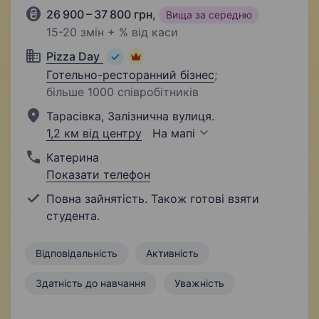
26 900 – 37 800 грн
,
Вища за середню
15-20 змін + % від каси
Pizza Day
Готельно-ресторанний бізнес
;
більше 1000 співробітників
Тарасівка, Залізнична вулиця.
1,2 км від центру
На мапі
Катерина
Показати телефон
Повна зайнятість. Також готові взяти
студента.
Відповідальність
Активність
Здатність до навчання
Уважність