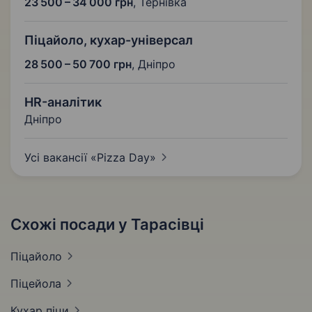
23 500 – 34 000 грн
,
Тернівка
Піцайоло, кухар-універсал
28 500 – 50 700 грн
,
Дніпро
HR-аналітик
Дніпро
Усі вакансії «Pizza
Day»
Схожі посади у Тарасівці
Піцайоло
Піцейола
Кухар
піци