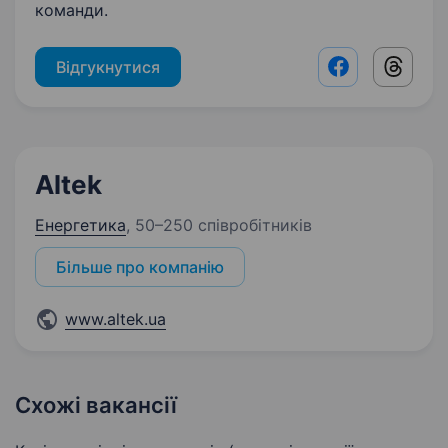
команди.
Відгукнутися
Facebook shar
Threads
Altek
Енергетика
,
50–250 співробітників
Більше про компанію
www.altek.ua
Схожі вакансії