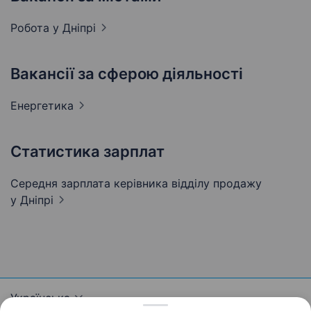
Робота у
Дніпрі
Вакансії за сферою діяльності
Енергетика
Статистика зарплат
Середня зарплата керівника відділу продажу
у Дніпрі
Українська