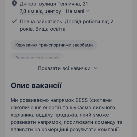
Дніпро, вулиця Теплична, 21.
7,8 км від центру
На мапі
Повна зайнятість. Досвід роботи від 2
років. Вища освіта.
Керування транспортними засобами
Ведення переговорів
Показати всі навички
Управління відділом продажу
Уміння аналізувати
Продаж
Опис вакансії
Управлінські навички
Робота з клієнтами
Ми розвиваємо напрямок BESS (системи
накопичення енергії) та шукаємо сильного
Управління командою
керівника відділу продажів, який зможе
розвивати напрямок, посилювати команду та
Орієнтація на результат
впливати на комерційні результати компанії.
Управління бізнесом
Лідогенерація