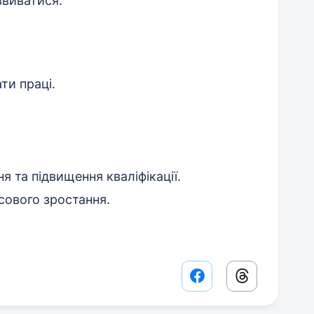
звиватися.
ти праці.
 та підвищення кваліфікації.
сового зростання.
Facebook share lin
Threads sha