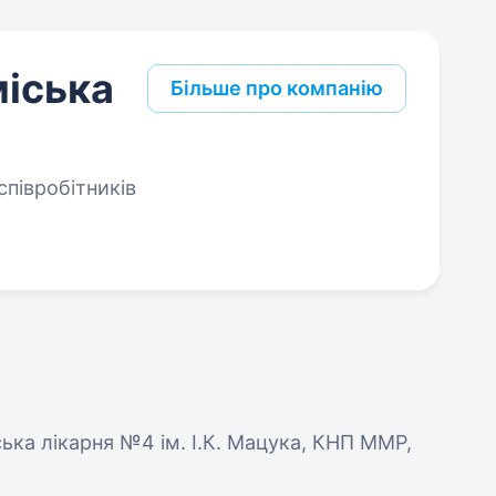
міська
Більше про компанію
співробітників
ська лікарня №4 ім. І.К. Мацука, КНП ММР,