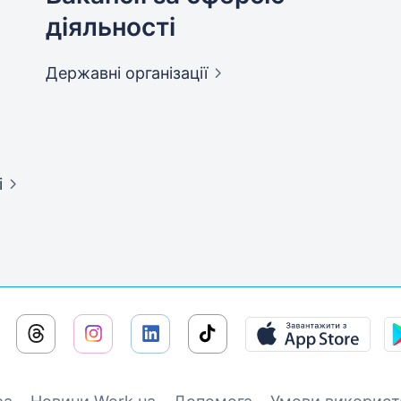
діяльності
Державні
організації
і