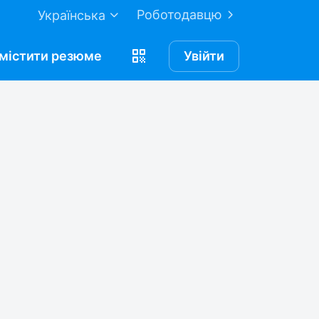
Роботодавцю
Українська
містити
резюме
Увійти