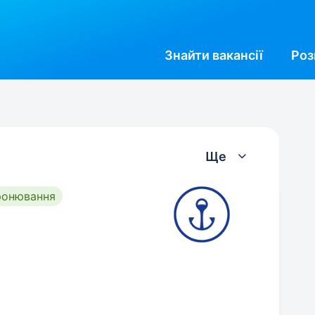
Знайти
вакансії
Роз
Ще
ронювання