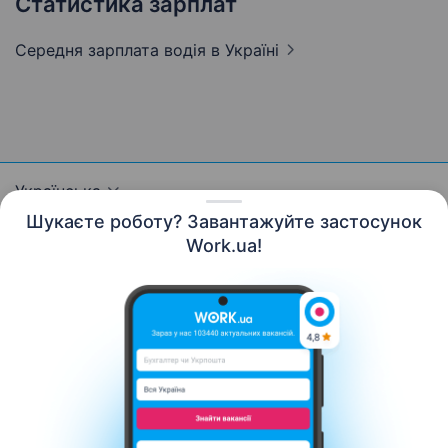
Статистика зарплат
Середня зарплата водія
в Україні
Українська
Шукаєте роботу? Завантажуйте застосунок
Work.ua!
Ресурси
Контакти
Про нас
Кар’єра
Новини Work.ua
Допомога
Умови використання
Роботодавцю