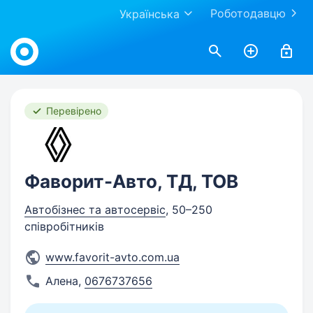
Роботодавцю
Українська
Work.ua
Перевірено
Фаворит-Авто, ТД, ТОВ
Автобізнес та автосервіс
, 50–250
співробітників
www.favorit-avto.com.ua
Алена
,
0676737656