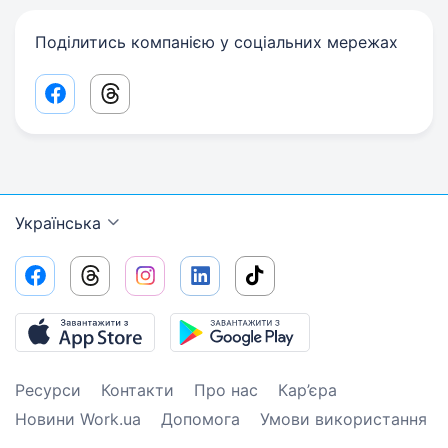
Поділитись компанією у соціальних мережах
Facebook share link
Threads share link
Українська
Ресурси
Контакти
Про нас
Кар’єра
Новини Work.ua
Допомога
Умови використання