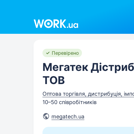
Work.ua
Перевірено
Мегатек Дістри
ТОВ
Оптова торгівля, дистрибуція, імп
10–50 співробітників
megatech.ua