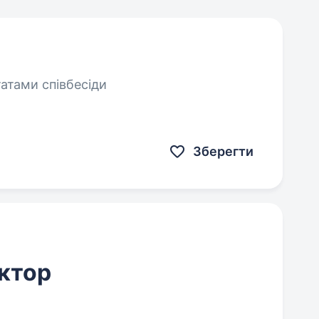
татами співбесіди
Зберегти
ктор