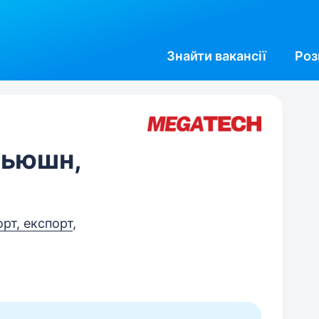
Знайти
вакансії
Роз
бьюшн,
орт, експорт
,