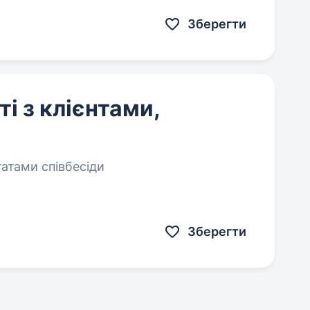
Зберегти
і з клієнтами,
татами співбесіди
Зберегти