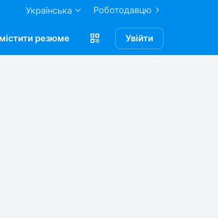
Роботодавцю
Українська
містити
резюме
Увійти