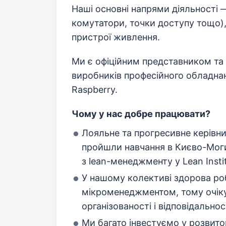
Наші основні напрями діяльності
комутатори, точки доступу тощо)
пристрої живлення.
Ми є офіційним представником та
виробників професійного обладнанн
Raspberry.
Чому у нас добре працювати?
Лояльне та прогресивне керівн
пройшли навчання в Києво-Моги
з lean-менеджменту у Lean Instit
У нашому колективі здорова р
мікроменеджментом, тому очіку
організованості і відповідальност
Ми багато інвестуємо у розвиток