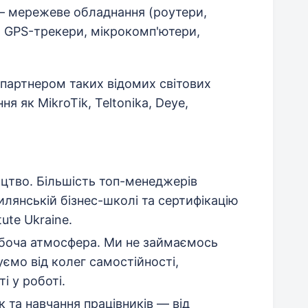
 — мережеве обладнання (роутери,
, GPS-трекери, мікрокомп'ютери,
 партнером таких відомих світових
я як MikroTik, Teltonika, Deye,
ицтво. Більшість топ-менеджерів
лянській бізнес-школі та сертифікацію
ute Ukraine.
обоча атмосфера. Ми не займаємось
ємо від колег самостійності,
і у роботі.
 та навчання працівників — від