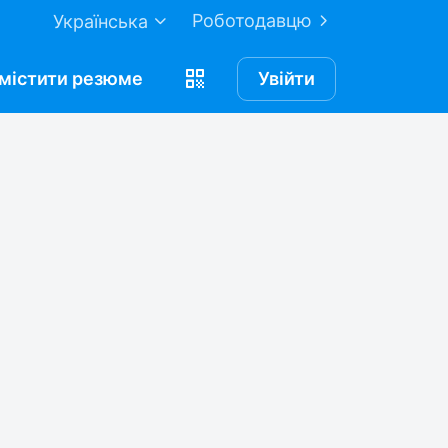
Роботодавцю
Українська
містити
резюме
Увійти