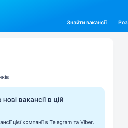
Знайти
вакансії
Роз
иків
нові вакансії в цій
сії цієї компанії в Telegram та Viber.