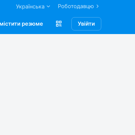
Роботодавцю
Українська
містити
резюме
Увійти