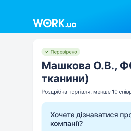
Work.ua
Перевірено
Машкова О.В., Ф
тканини)
Роздрібна торгівля
, менше 10 спів
Хочете дізнаватися про 
компанії?