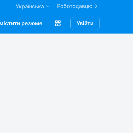
Роботодавцю
Українська
містити
резюме
Увійти