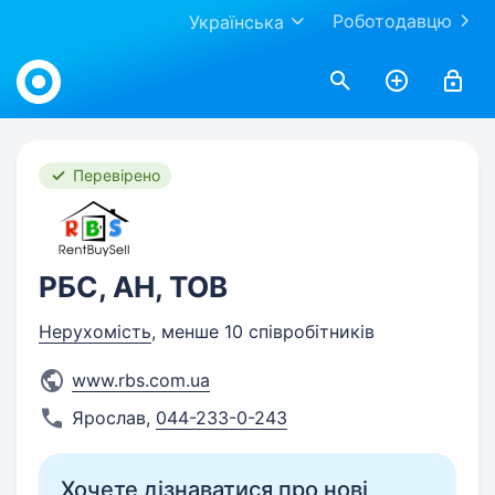
Роботодавцю
Українська
Work.ua
Перевірено
РБС, АН, ТОВ
Нерухомість
, менше 10 співробітників
www.rbs.com.ua
Ярослав
,
044-233-0-243
Хочете дізнаватися про нові