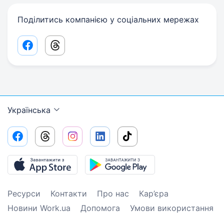
Поділитись компанією у соціальних мережах
Facebook share link
Threads share link
Українська
Ресурси
Контакти
Про нас
Кар’єра
Новини Work.ua
Допомога
Умови використання