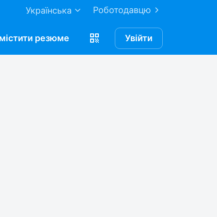
Роботодавцю
Українська
містити
резюме
Увійти