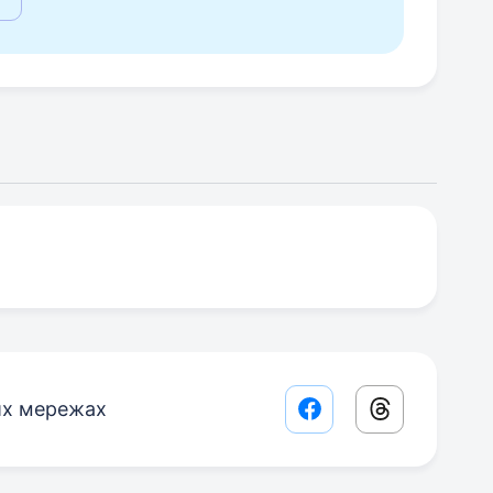
их мережах
Facebook share lin
Threads sha