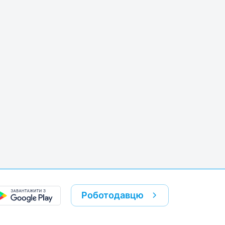
k
re link
Роботодавцю