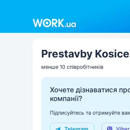
Work.ua
Prestavby Kosice 
менше 10 співробітників
Хочете дізнаватися про 
компанії?
Підписуйтесь та отримуйте вакан
Telegram
Viber