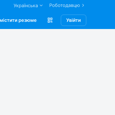
Роботодавцю
Українська
містити
резюме
Увійти