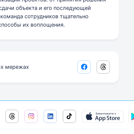
 сдачи объекта и его последующей
 команда сотрудников тщательно
способы их воплощения.
их мережах
Facebook share lin
Threads sha