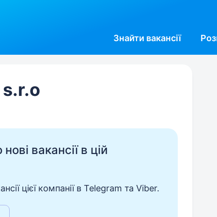
Знайти
вакансії
Роз
s.r.o
нові вакансії в цій
сії цієї компанії в Telegram та Viber.