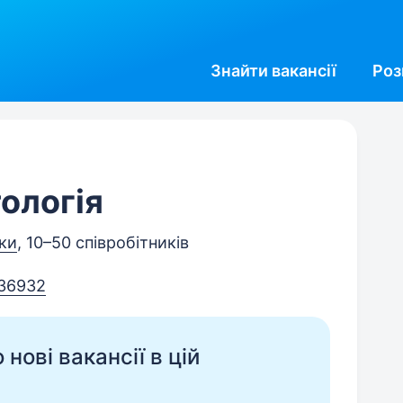
Знайти
вакансії
Роз
тологія
ки
, 10–50 співробітників
36932
нові вакансії в цій