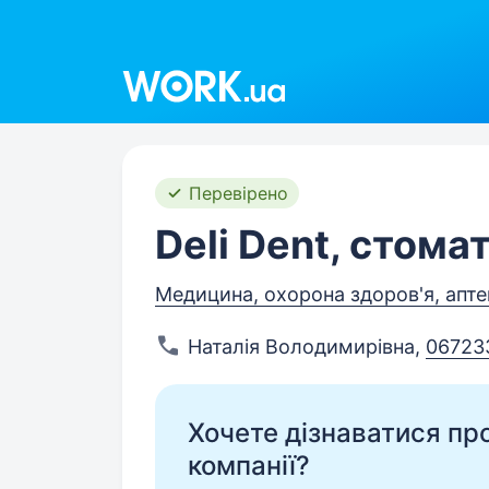
Work.ua
Перевірено
Deli Dent, стома
Медицина, охорона здоров'я, апте
Наталія Володимирівна
,
06723
Хочете дізнаватися про 
компанії?