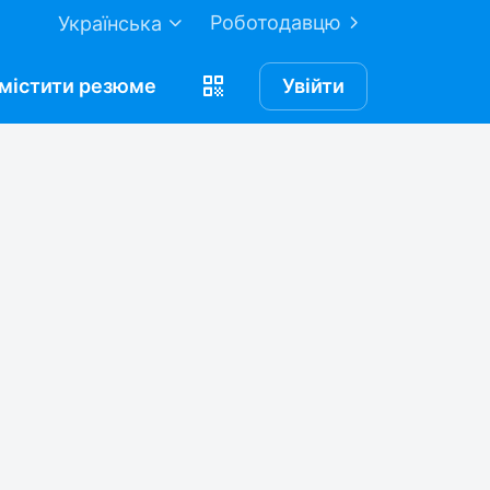
Роботодавцю
Українська
містити
резюме
Увійти