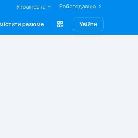
Роботодавцю
Українська
містити
резюме
Увійти