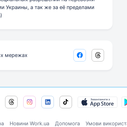
и Украины, а так же за её пределами
)
их мережах
Facebook share lin
Threads sha
ра
Новини Work.ua
Допомога
Умови використ