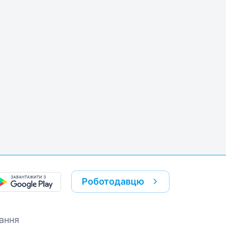
k
re link
Роботодавцю
ання