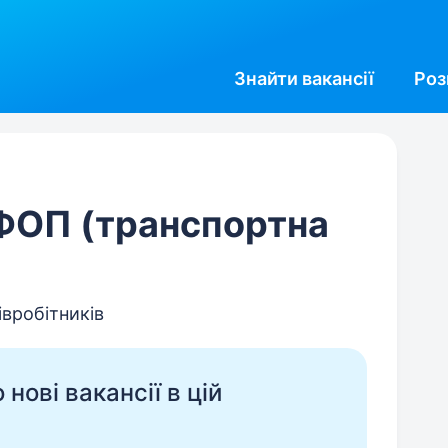
Знайти
вакансії
Роз
 ФОП (транспортна
івробітників
нові вакансії в цій