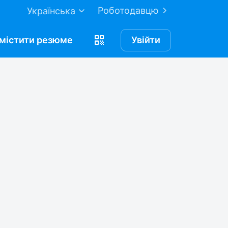
Роботодавцю
Українська
містити
резюме
Увійти