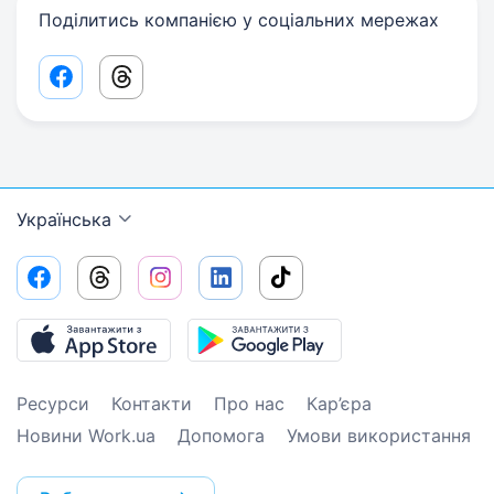
Поділитись компанією у соціальних мережах
Facebook share link
Threads share link
Українська
Ресурси
Контакти
Про нас
Кар’єра
Новини Work.ua
Допомога
Умови використання