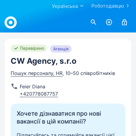
Роботодавцю
Українська
Work.ua
Перевірено
Агенція
CW Agency, s.r.o
Пошук персоналу, HR
, 10–50 співробітників
Feier Diana
+420778087757
Хочете дізнаватися про нові
вакансії в цій компанії?
Підписуйтесь та отримуйте вакансії цієї