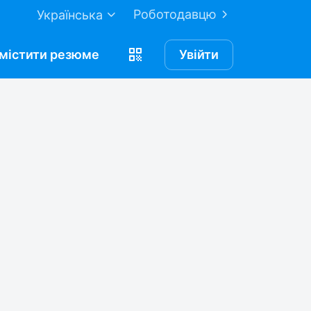
Роботодавцю
Українська
містити
резюме
Увійти