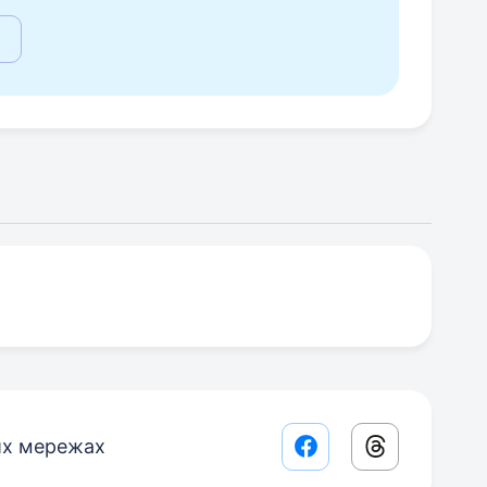
их мережах
Facebook share lin
Threads sha