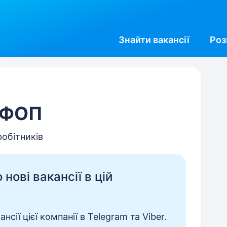
Знайти
вакансії
Роз
, ФOП
робітників
нові вакансії в цій
сії цієї компанії в Telegram та Viber.