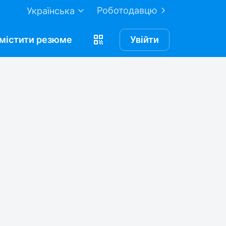
Роботодавцю
Українська
містити
резюме
Увійти