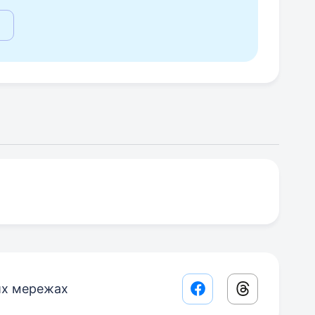
их мережах
Facebook share lin
Threads sha