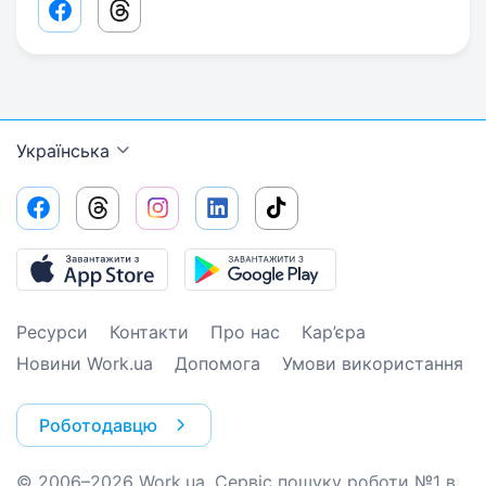
Facebook share link
Threads share link
Українська
Ресурси
Контакти
Про нас
Кар’єра
Новини Work.ua
Допомога
Умови використання
Роботодавцю
© 2006–2026 Work.ua. Сервіс пошуку роботи №1 в