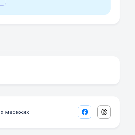
их мережах
Facebook share lin
Threads sha