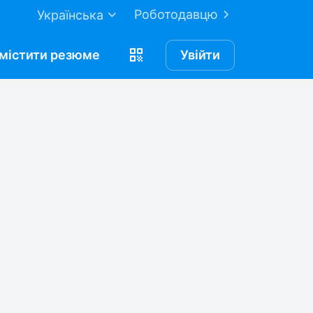
Роботодавцю
Українська
містити
резюме
Увійти