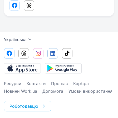
Facebook share link
Threads share link
Українська
Ресурси
Контакти
Про нас
Кар’єра
Новини Work.ua
Допомога
Умови використання
Роботодавцю