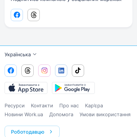
Facebook share link
Threads share link
Українська
Ресурси
Контакти
Про нас
Кар’єра
Новини Work.ua
Допомога
Умови використання
Роботодавцю