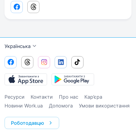
Facebook share link
Threads share link
Українська
Ресурси
Контакти
Про нас
Кар’єра
Новини Work.ua
Допомога
Умови використання
Роботодавцю