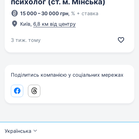
психолог (ст. м. Мінська)
15 000 – 30 000 грн
,
% + ставка
Київ,
6,8 км від центру
3 тиж. тому
Поділитись компанією у соціальних мережах
Facebook share link
Threads share link
Українська