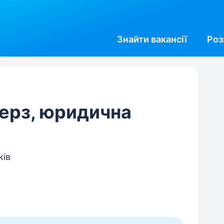
Знайти
вакансії
Роз
ерз, юридична
ків