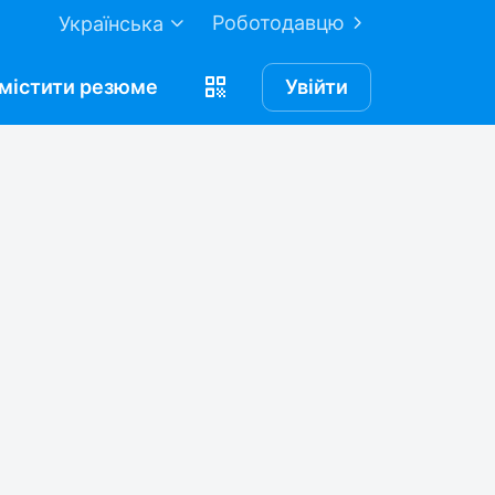
Роботодавцю
Українська
містити
резюме
Увійти