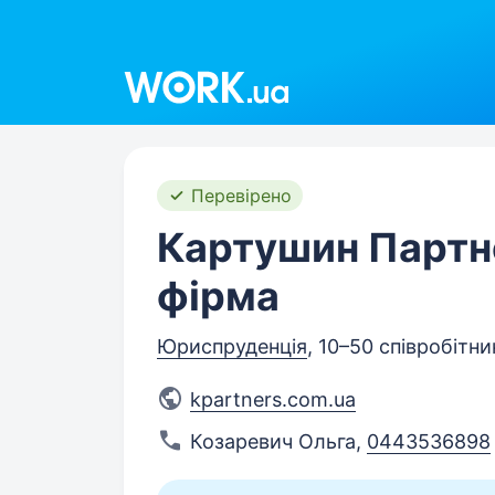
Work.ua
Перевірено
Картушин Партн
фірма
Юриспруденція
, 10–50 співробітни
kpartners.com.ua
Козаревич Ольга
,
0443536898