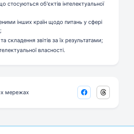
 що стосуються об'єктів інтелектуальної
реними інших країн щодо питань у сфері
;
а складення звітів за їх результатами;
телектуальної власності.
их мережах
Facebook share lin
Threads sha