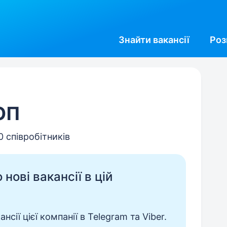
Знайти
вакансії
Роз
ОП
0 співробітників
нові вакансії в цій
сії цієї компанії в Telegram та Viber.