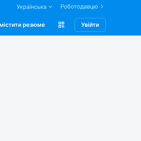
Роботодавцю
Українська
містити
резюме
Увійти