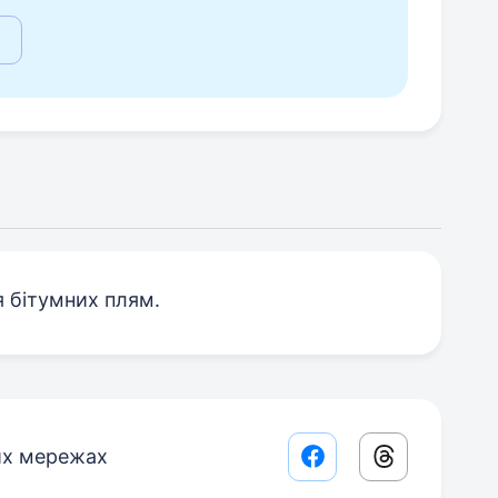
я бітумних плям.
их мережах
Facebook share lin
Threads sha