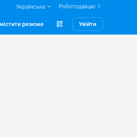
Роботодавцю
Українська
містити
резюме
Увійти