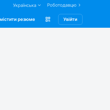
Роботодавцю
Українська
містити
резюме
Увійти