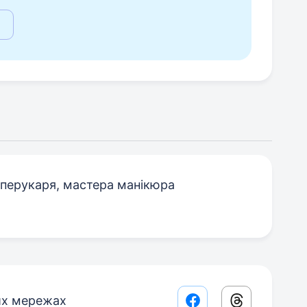
 перукаря, мастера манікюра
их мережах
Facebook share lin
Threads sha