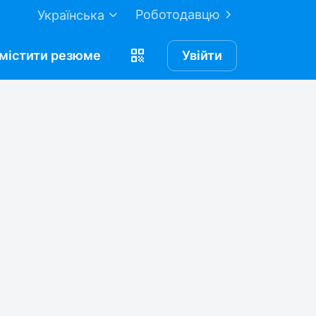
Роботодавцю
Українська
містити
резюме
Увійти