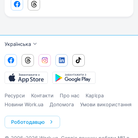
Facebook share link
Threads share link
Українська
Ресурси
Контакти
Про нас
Кар’єра
Новини Work.ua
Допомога
Умови використання
Роботодавцю