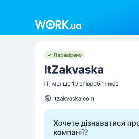
Work.ua
Перевірено
ItZakvaska
IT
, менше 10 співробітників
itzakvaska.com
Хочете дізнаватися про 
компанії?