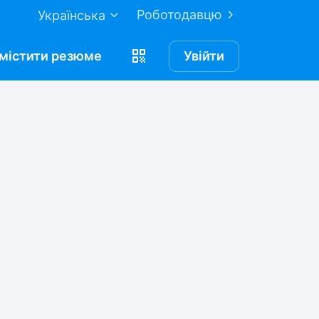
Роботодавцю
Українська
містити
резюме
Увійти