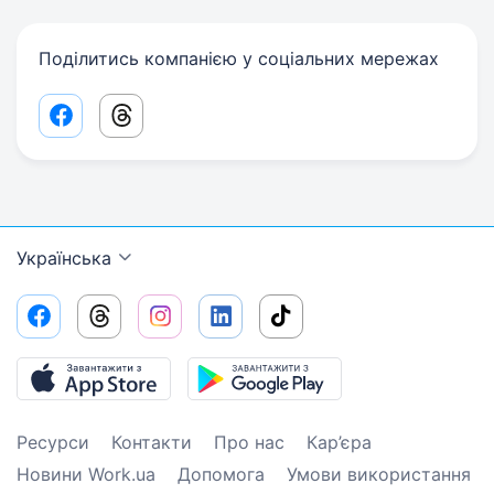
Поділитись компанією у соціальних мережах
Facebook share link
Threads share link
Українська
Ресурси
Контакти
Про нас
Кар’єра
Новини Work.ua
Допомога
Умови використання