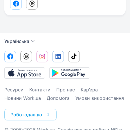
Facebook share link
Threads share link
Українська
Ресурси
Контакти
Про нас
Кар’єра
Новини Work.ua
Допомога
Умови використання
Роботодавцю
© 2006–2026 Work.ua. Сервіс пошуку роботи №1 в