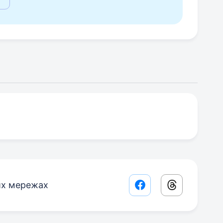
их мережах
Facebook share lin
Threads sha