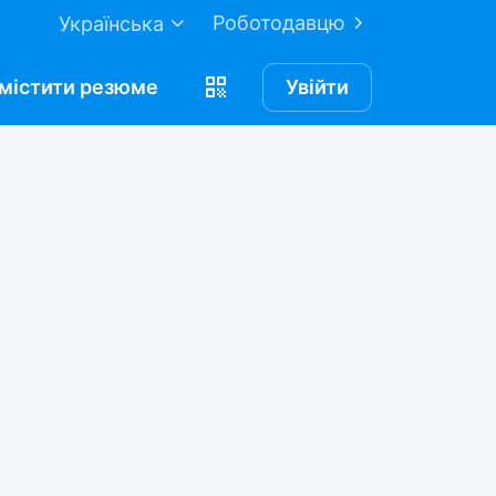
Роботодавцю
Українська
містити
резюме
Увійти