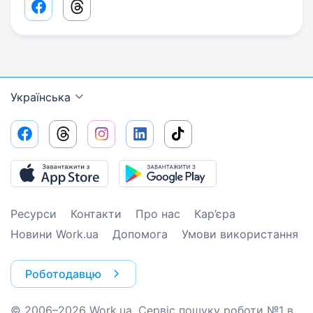
Facebook share link
Threads share link
Українська
Ресурси
Контакти
Про нас
Кар’єра
Новини Work.ua
Допомога
Умови використання
Роботодавцю
© 2006–2026 Work.ua. Сервіс пошуку роботи №1 в